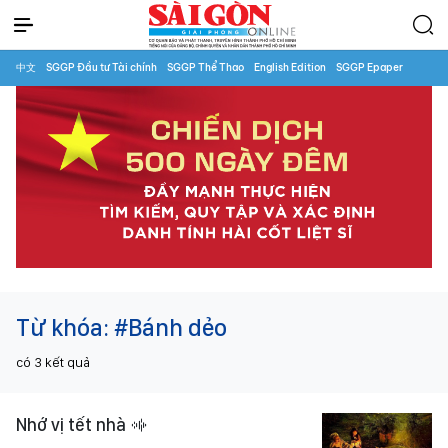
中文
SGGP Đầu tư Tài chính
SGGP Thể Thao
English Edition
SGGP Epaper
Từ khóa:
#Bánh dẻo
có
3
kết quả
Nhớ vị tết nhà