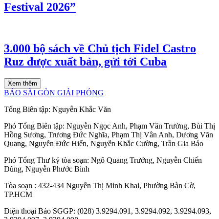
Festival 2026”
3.000 bộ sách về Chủ tịch Fidel Castro
Ruz được xuất bản, gửi tới Cuba
Xem thêm
BÁO SÀI GÒN GIẢI PHÓNG
Tổng Biên tập:
Nguyễn Khắc Văn
Phó Tổng Biên tập:
Nguyễn Ngọc Anh
,
Phạm Văn Trường
,
Bùi Thị
Hồng Sương
,
Trương Đức Nghĩa
,
Phạm Thị Vân Anh
,
Dương Văn
Quang
,
Nguyễn Đức Hiển
,
Nguyễn Khắc Cường
,
Trần Gia Bảo
Phó Tổng Thư ký tòa soạn:
Ngô Quang Trưởng
,
Nguyễn Chiến
Dũng
,
Nguyễn Phước Bình
Tòa soạn
: 432-434 Nguyễn Thị Minh Khai, Phường Bàn Cờ,
TP.HCM
Điện thoại Báo SGGP
: (028) 3.9294.091, 3.9294.092, 3.9294.093,