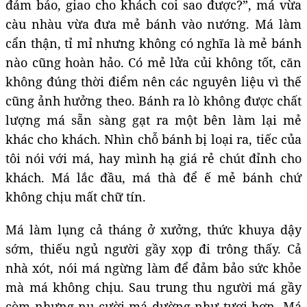
đảm bảo, giao cho khách coi sao được?”, má vừa
càu nhàu vừa đưa mẻ bánh vào nướng. Má làm
cẩn thận, tỉ mỉ nhưng không có nghĩa là mẻ bánh
nào cũng hoàn hảo. Có mẻ lửa củi không tốt, căn
không đúng thời điểm nên các nguyên liệu vì thế
cũng ảnh hưởng theo. Bánh ra lò không được chất
lượng má sẵn sàng gạt ra một bên làm lại mẻ
khác cho khách. Nhìn chỗ bánh bị loại ra, tiếc của
tôi nói với má, hay mình hạ giá rẻ chút đỉnh cho
khách. Má lắc đầu, má thà để ế mẻ bánh chứ
không chịu mất chữ tín.
Má làm lụng cả tháng ở xưởng, thức khuya dậy
sớm, thiếu ngủ người gầy xọp đi trông thấy. Cả
nhà xót, nói má ngừng làm để đảm bảo sức khỏe
mà má không chịu. Sau trung thu người má gầy
còm nhưng nụ cười má dường như tươi hơn. Má