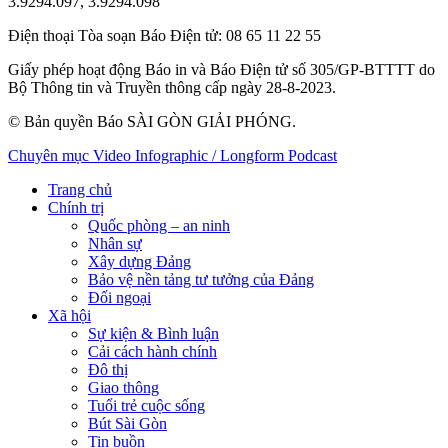
3.9294.097, 3.9294.098
Điện thoại Tòa soạn Báo Điện tử
: 08 65 11 22 55
Giấy phép hoạt động Báo in và Báo Điện tử số 305/GP-BTTTT do
Bộ Thông tin và Truyền thông cấp ngày 28-8-2023.
© Bản quyền Báo SÀI GÒN GIẢI PHÓNG.
Chuyên mục
Video
Infographic / Longform
Podcast
Trang chủ
Chính trị
Quốc phòng – an ninh
Nhân sự
Xây dựng Đảng
Bảo vệ nền tảng tư tưởng của Đảng
Đối ngoại
Xã hội
Sự kiện & Bình luận
Cải cách hành chính
Đô thị
Giao thông
Tuổi trẻ cuộc sống
Bút Sài Gòn
Tin buồn