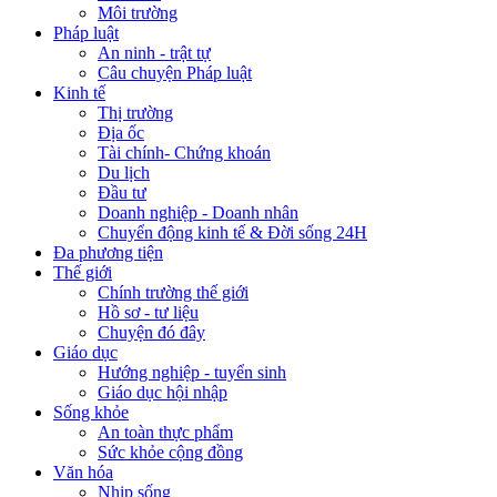
Môi trường
Pháp luật
An ninh - trật tự
Câu chuyện Pháp luật
Kinh tế
Thị trường
Địa ốc
Tài chính- Chứng khoán
Du lịch
Đầu tư
Doanh nghiệp - Doanh nhân
Chuyển động kinh tế & Đời sống 24H
Đa phương tiện
Thế giới
Chính trường thế giới
Hồ sơ - tư liệu
Chuyện đó đây
Giáo dục
Hướng nghiệp - tuyển sinh
Giáo dục hội nhập
Sống khỏe
An toàn thực phẩm
Sức khỏe cộng đồng
Văn hóa
Nhịp sống