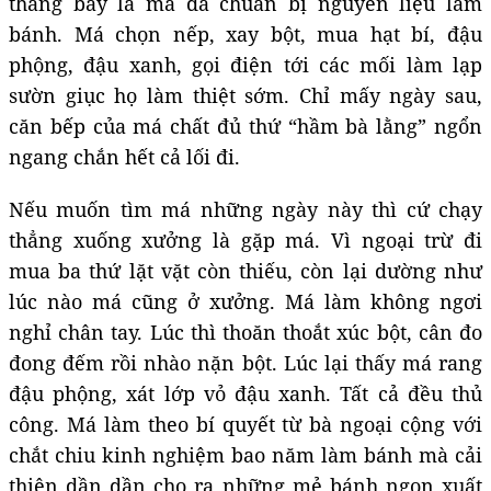
tháng bảy là má đã chuẩn bị nguyên liệu làm
bánh. Má chọn nếp, xay bột, mua hạt bí, đậu
phộng, đậu xanh, gọi điện tới các mối làm lạp
sườn giục họ làm thiệt sớm. Chỉ mấy ngày sau,
căn bếp của má chất đủ thứ “hầm bà lằng” ngổn
ngang chắn hết cả lối đi.
Nếu muốn tìm má những ngày này thì cứ chạy
thẳng xuống xưởng là gặp má. Vì ngoại trừ đi
mua ba thứ lặt vặt còn thiếu, còn lại dường như
lúc nào má cũng ở xưởng. Má làm không ngơi
nghỉ chân tay. Lúc thì thoăn thoắt xúc bột, cân đo
đong đếm rồi nhào nặn bột. Lúc lại thấy má rang
đậu phộng, xát lớp vỏ đậu xanh. Tất cả đều thủ
công. Má làm theo bí quyết từ bà ngoại cộng với
chắt chiu kinh nghiệm bao năm làm bánh mà cải
thiện dần dần cho ra những mẻ bánh ngon xuất