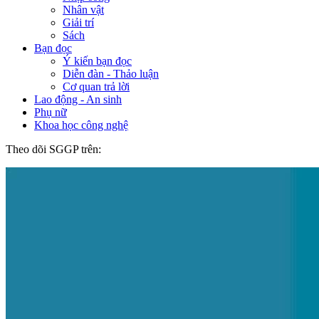
Nhân vật
Giải trí
Sách
Bạn đọc
Ý kiến bạn đọc
Diễn đàn - Thảo luận
Cơ quan trả lời
Lao động - An sinh
Phụ nữ
Khoa học công nghệ
Theo dõi SGGP trên: