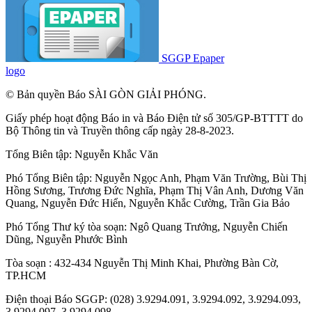
SGGP Epaper
logo
© Bản quyền Báo SÀI GÒN GIẢI PHÓNG.
Giấy phép hoạt động Báo in và Báo Điện tử số 305/GP-BTTTT do
Bộ Thông tin và Truyền thông cấp ngày 28-8-2023.
Tổng Biên tập:
Nguyễn Khắc Văn
Phó Tổng Biên tập:
Nguyễn Ngọc Anh
,
Phạm Văn Trường
,
Bùi Thị
Hồng Sương
,
Trương Đức Nghĩa
,
Phạm Thị Vân Anh
,
Dương Văn
Quang
,
Nguyễn Đức Hiển
,
Nguyễn Khắc Cường
,
Trần Gia Bảo
Phó Tổng Thư ký tòa soạn:
Ngô Quang Trưởng
,
Nguyễn Chiến
Dũng
,
Nguyễn Phước Bình
Tòa soạn : 432-434 Nguyễn Thị Minh Khai, Phường Bàn Cờ,
TP.HCM
Điện thoại Báo SGGP: (028) 3.9294.091, 3.9294.092, 3.9294.093,
3.9294.097, 3.9294.098