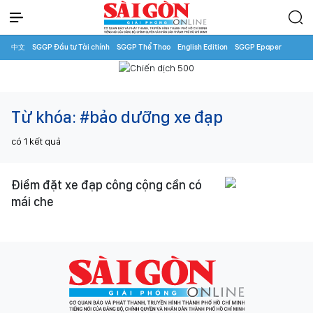
中文
SGGP Đầu tư Tài chính
SGGP Thể Thao
English Edition
SGGP Epaper
Từ khóa:
#bảo dưỡng xe đạp
có
1
kết quả
Điểm đặt xe đạp công cộng cần có
mái che