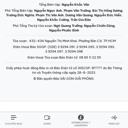
Tổng Biên tập:
Nguyễn Khắc Văn
Phó Tổng Biên tập:
Nguyễn Ngọc Anh
,
Phạm Văn Trường
,
Bùi Thị Hồng Sương
,
Trương Đức Nghĩa
,
Phạm Thị Vân Anh
,
Dương Văn Quang
,
Nguyễn Đức Hiển
,
Nguyễn Khắc Cường
,
Trần Gia Bảo
Phó Tổng Thư ký tòa soạn:
Ngô Quang Trưởng
,
Nguyễn Chiến Dũng
,
Nguyễn Phước Bình
Tòa soạn
: 432-434 Nguyễn Thị Minh Khai, Phường Bàn Cờ, TP.HCM
Điện thoại Báo SGGP
: (028) 3.9294.091, 3.9294.092, 3.9294.093,
3.9294.097, 3.9294.098
Điện thoại Tòa soạn Báo Điện tử
: 08 65 11 22 55
Giấy phép hoạt động Báo in và Báo Điện tử số 305/GP-BTTTT do Bộ Thông
tin và Truyền thông cấp ngày 28-8-2023.
© Bản quyền Báo SÀI GÒN GIẢI PHÓNG.
INFOGRAPHIC /
CHUYÊN MỤC
VIDEO
PODCAST
LONGFORM