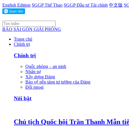
English Edition
SGGP Thể Thao
SGGP Đầu tư Tài chính
中文版
SG
BÁO SÀI GÒN GIẢI PHÓNG
Trang chủ
Chính trị
Chính trị
Quốc phòng – an ninh
Nhân sự
Xây dựng Đảng
Bảo vệ nền tảng tư tưởng của Đảng
Đối ngoại
Nổi bật
Chủ tịch Quốc hội Trần Thanh Mẫn tiế