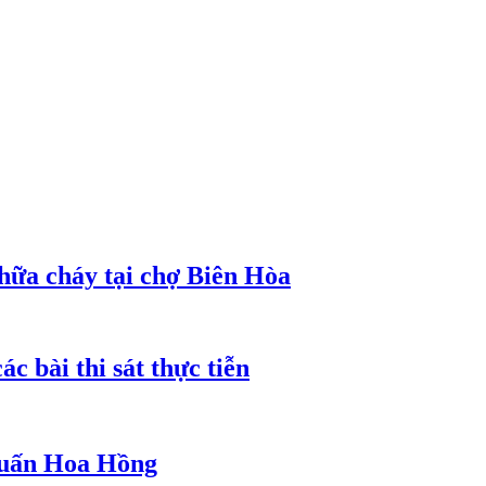
hữa cháy tại chợ Biên Hòa
c bài thi sát thực tiễn
 Huấn Hoa Hồng