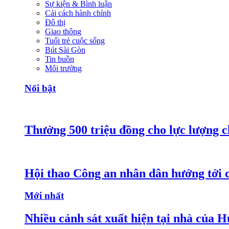
Sự kiện & Bình luận
Cải cách hành chính
Đô thị
Giao thông
Tuổi trẻ cuộc sống
Bút Sài Gòn
Tin buồn
Môi trường
Nổi bật
Thưởng 500 triệu đồng cho lực lượng c
Hội thao Công an nhân dân hướng tới cá
Mới nhất
Nhiều cảnh sát xuất hiện tại nhà của