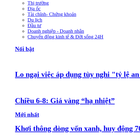
Thị trường
Địa ốc
Tài chính- Chứng khoán
Du lịch
Đầu tư
Doanh nghiệp - Doanh nhân
Chuyển động kinh tế & Đời sống 24H
Nổi bật
Lo ngại việc áp dụng tùy nghi "tỷ lệ a
Chiều 6-8: Giá vàng “hạ nhiệt”
Mới nhất
Khơi thông dòng vốn xanh, huy động 7