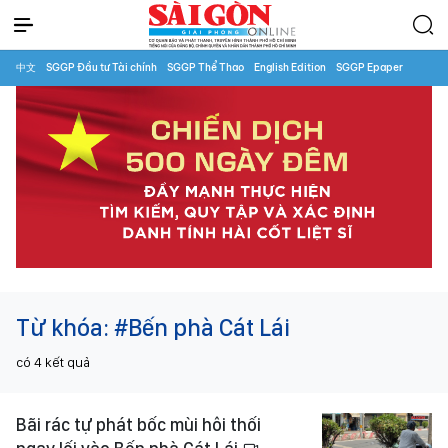
中文
SGGP Đầu tư Tài chính
SGGP Thể Thao
English Edition
SGGP Epaper
Từ khóa:
#Bến phà Cát Lái
có
4
kết quả
Bãi rác tự phát bốc mùi hôi thối