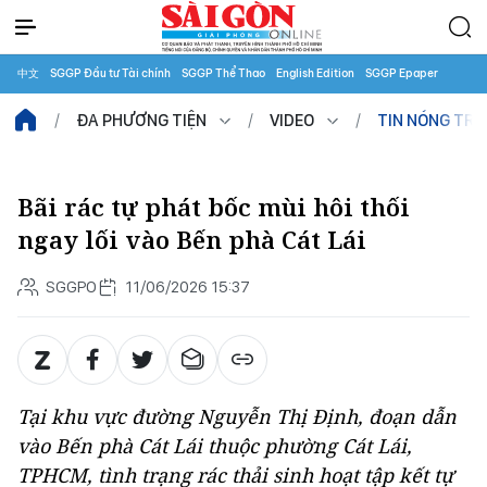
中文
SGGP Đầu tư Tài chính
SGGP Thể Thao
English Edition
SGGP Epaper
ĐA PHƯƠNG TIỆN
VIDEO
TIN NÓNG TR
Bãi rác tự phát bốc mùi hôi thối
ngay lối vào Bến phà Cát Lái
SGGPO
11/06/2026 15:37
Tại khu vực đường Nguyễn Thị Định, đoạn dẫn
vào Bến phà Cát Lái thuộc phường Cát Lái,
TPHCM, tình trạng rác thải sinh hoạt tập kết tự