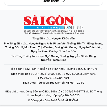
Xem thêm
Tổng Biên tập:
Nguyễn Khắc Văn
Phó Tổng Biên tập:
Nguyễn Ngọc Anh
,
Phạm Văn Trường
,
Bùi Thị Hồng Sương
,
Trương Đức Nghĩa
,
Phạm Thị Vân Anh
,
Dương Văn Quang
,
Nguyễn Đức Hiển
,
Nguyễn Khắc Cường
,
Trần Gia Bảo
Phó Tổng Thư ký tòa soạn:
Ngô Quang Trưởng
,
Nguyễn Chiến Dũng
,
Nguyễn Phước Bình
Tòa soạn
: 432-434 Nguyễn Thị Minh Khai, Phường Bàn Cờ, TP.HCM
Điện thoại Báo SGGP
: (028) 3.9294.091, 3.9294.092, 3.9294.093,
3.9294.097, 3.9294.098
Điện thoại Tòa soạn Báo Điện tử
: 08 65 11 22 55
Giấy phép hoạt động Báo in và Báo Điện tử số 305/GP-BTTTT do Bộ Thông
tin và Truyền thông cấp ngày 28-8-2023.
© Bản quyền Báo SÀI GÒN GIẢI PHÓNG.