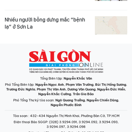
Nhiều người bỗng dưng mắc “bệnh
lạ” ở Sơn La
Tổng Biên tập:
Nguyễn Khắc Văn
Phó Tổng Biên tập:
Nguyễn Ngọc Anh
,
Phạm Văn Trường
,
Bùi Thị Hồng Sương
,
Trương Đức Nghĩa
,
Phạm Thị Vân Anh
,
Dương Văn Quang
,
Nguyễn Đức Hiển
,
Nguyễn Khắc Cường
,
Trần Gia Bảo
Phó Tổng Thư ký tòa soạn:
Ngô Quang Trưởng
,
Nguyễn Chiến Dũng
,
Nguyễn Phước Bình
Tòa soạn
: 432-434 Nguyễn Thị Minh Khai, Phường Bàn Cờ, TP.HCM
Điện thoại Báo SGGP
: (028) 3.9294.091, 3.9294.092, 3.9294.093,
3.9294.097, 3.9294.098