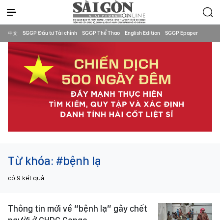
中文
SGGP Đầu tư Tài chính
SGGP Thể Thao
English Edition
SGGP Epaper
Từ khóa:
#bệnh lạ
có
9
kết quả
Thông tin mới về “bệnh lạ” gây chết