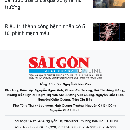
xả nước thải chưa qua xử lý ra môi
trường
Điều trị thành công bệnh nhân có 5
túi phình mạch máu
Tổng Biên tập:
Nguyễn Khắc Văn
Phó Tổng Biên tập:
Nguyễn Ngọc Anh
,
Phạm Văn Trường
,
Bùi Thị Hồng Sương
,
Trương Đức Nghĩa
,
Phạm Thị Vân Anh
,
Dương Văn Quang
,
Nguyễn Đức Hiển
,
Nguyễn Khắc Cường
,
Trần Gia Bảo
Phó Tổng Thư ký tòa soạn:
Ngô Quang Trưởng
,
Nguyễn Chiến Dũng
,
Nguyễn Phước Bình
Tòa soạn
: 432-434 Nguyễn Thị Minh Khai, Phường Bàn Cờ, TP.HCM
Điện thoại Báo SGGP
: (028) 3.9294.091, 3.9294.092, 3.9294.093,