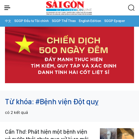
中文
SGGP Đầu tư Tài chính
SGGP Thể Thao
English Edition
SGGP Epaper
Từ khóa:
#Bệnh viện Đột quỵ
có
2
kết quả
Cần Thơ: Phát hiện một bệnh viện