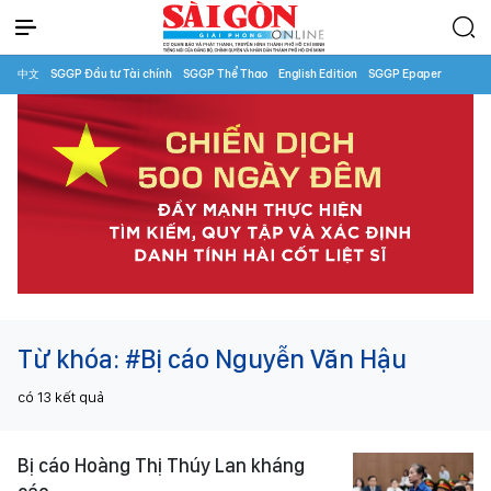
中文
SGGP Đầu tư Tài chính
SGGP Thể Thao
English Edition
SGGP Epaper
Từ khóa:
#Bị cáo Nguyễn Văn Hậu
có
13
kết quả
Bị cáo Hoàng Thị Thúy Lan kháng