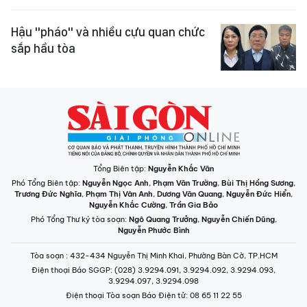
Hậu "pháo" và nhiều cựu quan chức
sắp hầu tòa
Tổng Biên tập:
Nguyễn Khắc Văn
Phó Tổng Biên tập:
Nguyễn Ngọc Anh
,
Phạm Văn Trường
,
Bùi Thị Hồng Sương
,
Trương Đức Nghĩa
,
Phạm Thị Vân Anh
,
Dương Văn Quang
,
Nguyễn Đức Hiển
,
Nguyễn Khắc Cường
,
Trần Gia Bảo
Phó Tổng Thư ký tòa soạn:
Ngô Quang Trưởng
,
Nguyễn Chiến Dũng
,
Nguyễn Phước Bình
Tòa soạn
: 432-434 Nguyễn Thị Minh Khai, Phường Bàn Cờ, TP.HCM
Điện thoại Báo SGGP
: (028) 3.9294.091, 3.9294.092, 3.9294.093,
3.9294.097, 3.9294.098
Điện thoại Tòa soạn Báo Điện tử
: 08 65 11 22 55