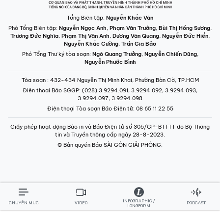
Tổng Biên tập:
Nguyễn Khắc Văn
Phó Tổng Biên tập:
Nguyễn Ngọc Anh
,
Phạm Văn Trường
,
Bùi Thị Hồng Sương
,
Trương Đức Nghĩa
,
Phạm Thị Vân Anh
,
Dương Văn Quang
,
Nguyễn Đức Hiển
,
Nguyễn Khắc Cường
,
Trần Gia Bảo
Phó Tổng Thư ký tòa soạn:
Ngô Quang Trưởng
,
Nguyễn Chiến Dũng
,
Nguyễn Phước Bình
Tòa soạn
: 432-434 Nguyễn Thị Minh Khai, Phường Bàn Cờ, TP.HCM
Điện thoại Báo SGGP
: (028) 3.9294.091, 3.9294.092, 3.9294.093,
3.9294.097, 3.9294.098
Điện thoại Tòa soạn Báo Điện tử
: 08 65 11 22 55
Giấy phép hoạt động Báo in và Báo Điện tử số 305/GP-BTTTT do Bộ Thông
tin và Truyền thông cấp ngày 28-8-2023.
© Bản quyền Báo SÀI GÒN GIẢI PHÓNG.
INFOGRAPHIC /
CHUYÊN MỤC
VIDEO
PODCAST
LONGFORM