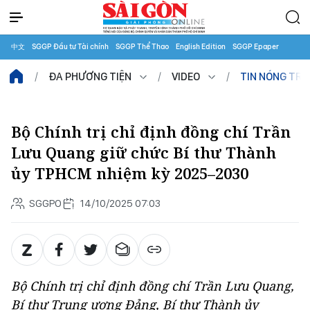
中文
SGGP Đầu tư Tài chính
SGGP Thể Thao
English Edition
SGGP Epaper
ĐA PHƯƠNG TIỆN
VIDEO
TIN NÓNG TR
Bộ Chính trị chỉ định đồng chí Trần
Lưu Quang giữ chức Bí thư Thành
ủy TPHCM nhiệm kỳ 2025–2030
SGGPO
14/10/2025 07:03
Bộ Chính trị chỉ định đồng chí Trần Lưu Quang,
Bí thư Trung ương Đảng, Bí thư Thành ủy