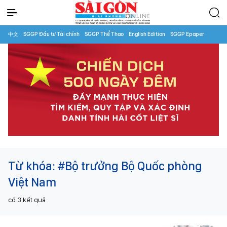
中文
SGGP Đầu tư Tài chính
SGGP Thể Thao
English Edition
SGGP Epaper
Từ khóa:
#Bộ trưởng Bộ Quốc phòng
Việt Nam
có
3
kết quả