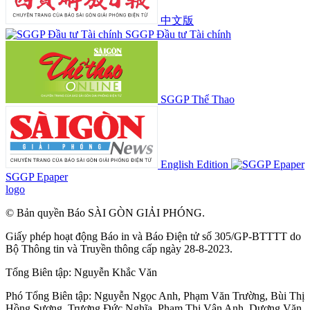
中文版
SGGP Đầu tư Tài chính
SGGP Thể Thao
English Edition
SGGP Epaper
logo
© Bản quyền Báo SÀI GÒN GIẢI PHÓNG.
Giấy phép hoạt động Báo in và Báo Điện tử số 305/GP-BTTTT do
Bộ Thông tin và Truyền thông cấp ngày 28-8-2023.
Tổng Biên tập:
Nguyễn Khắc Văn
Phó Tổng Biên tập:
Nguyễn Ngọc Anh
,
Phạm Văn Trường
,
Bùi Thị
Hồng Sương
,
Trương Đức Nghĩa
,
Phạm Thị Vân Anh
,
Dương Văn