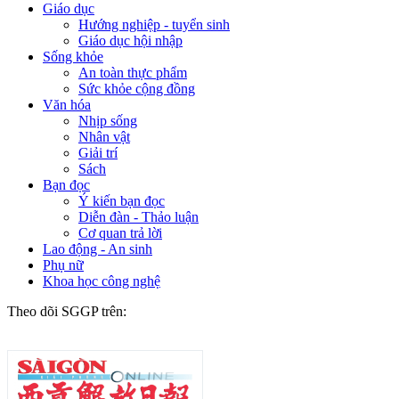
Giáo dục
Hướng nghiệp - tuyển sinh
Giáo dục hội nhập
Sống khỏe
An toàn thực phẩm
Sức khỏe cộng đồng
Văn hóa
Nhịp sống
Nhân vật
Giải trí
Sách
Bạn đọc
Ý kiến bạn đọc
Diễn đàn - Thảo luận
Cơ quan trả lời
Lao động - An sinh
Phụ nữ
Khoa học công nghệ
Theo dõi SGGP trên: