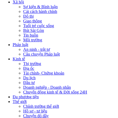
Xã hội
Sự kiện & Bình luận
Cải cách hành chính
Đô thị
Giao thông
Tuổi trẻ cuộc sống
Bút Sài Gòn
Tin buồn
Môi trường
Pháp luật
An ninh - trật tự
Câu chuyện Pháp luật
Kinh tế
Thị trường
Địa ốc
Tài chính- Chứng khoán
Du lịch
Đầu tư
Doanh nghiệp - Doanh nhân
Chuyển động kinh tế & Đời sống 24H
Đa phương tiện
Thế giới
Chính trường thế giới
Hồ sơ - tư liệu
Chuyện đó đây