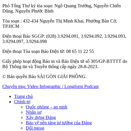
Phó Tổng Thư ký tòa soạn:
Ngô Quang Trưởng
,
Nguyễn Chiến
Dũng
,
Nguyễn Phước Bình
Tòa soạn
: 432-434 Nguyễn Thị Minh Khai, Phường Bàn Cờ,
TP.HCM
Điện thoại Báo SGGP
: (028) 3.9294.091, 3.9294.092, 3.9294.093,
3.9294.097, 3.9294.098
Điện thoại Tòa soạn Báo Điện tử
: 08 65 11 22 55
Giấy phép hoạt động Báo in và Báo Điện tử số 305/GP-BTTTT do
Bộ Thông tin và Truyền thông cấp ngày 28-8-2023.
© Bản quyền Báo SÀI GÒN GIẢI PHÓNG.
Chuyên mục
Video
Infographic / Longform
Podcast
Trang chủ
Chính trị
Quốc phòng – an ninh
Nhân sự
Xây dựng Đảng
Bảo vệ nền tảng tư tưởng của Đảng
Đối ngoại