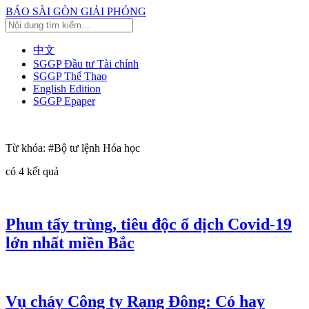
BÁO SÀI GÒN GIẢI PHÓNG
中文
SGGP Đầu tư Tài chính
SGGP Thể Thao
English Edition
SGGP Epaper
Từ khóa:
#Bộ tư lệnh Hóa học
có
4
kết quả
Phun tẩy trùng, tiêu độc ổ dịch Covid-19
lớn nhất miền Bắc
Vụ cháy Công ty Rạng Đông: Có hay