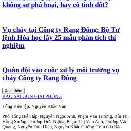
không sự phá hoại, hay cố tình đốt?
Vụ cháy tại Công ty Rạng Đông: Bộ Tư
lệnh Hóa học lấy 25 mẫu phân tích thí
nghiệm
Quân đội vào cuộc xử lý môi trường vụ
cháy Công ty Rạng Đông
Xem thêm
BÁO SÀI GÒN GIẢI PHÓNG
Tổng Biên tập:
Nguyễn Khắc Văn
Phó Tổng Biên tập:
Nguyễn Ngọc Anh
,
Phạm Văn Trường
,
Bùi Thị
Hồng Sương
,
Trương Đức Nghĩa
,
Phạm Thị Vân Anh
,
Dương Văn
Quang
,
Nguyễn Đức Hiển
,
Nguyễn Khắc Cường
,
Trần Gia Bảo