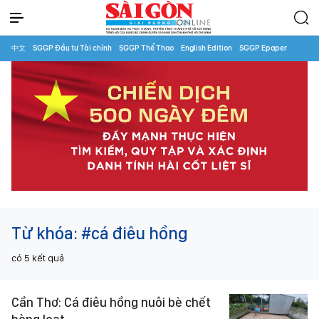
中文
SGGP Đầu tư Tài chính
SGGP Thể Thao
English Edition
SGGP Epaper
Từ khóa:
#cá điêu hồng
có
5
kết quả
Cần Thơ: Cá điêu hồng nuôi bè chết