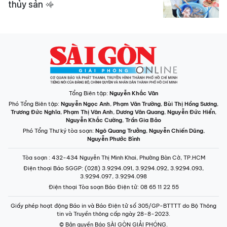
thủy sản
Tổng Biên tập:
Nguyễn Khắc Văn
Phó Tổng Biên tập:
Nguyễn Ngọc Anh
,
Phạm Văn Trường
,
Bùi Thị Hồng Sương
,
Trương Đức Nghĩa
,
Phạm Thị Vân Anh
,
Dương Văn Quang
,
Nguyễn Đức Hiển
,
Nguyễn Khắc Cường
,
Trần Gia Bảo
Phó Tổng Thư ký tòa soạn:
Ngô Quang Trưởng
,
Nguyễn Chiến Dũng
,
Nguyễn Phước Bình
Tòa soạn
: 432-434 Nguyễn Thị Minh Khai, Phường Bàn Cờ, TP.HCM
Điện thoại Báo SGGP
: (028) 3.9294.091, 3.9294.092, 3.9294.093,
3.9294.097, 3.9294.098
Điện thoại Tòa soạn Báo Điện tử
: 08 65 11 22 55
Giấy phép hoạt động Báo in và Báo Điện tử số 305/GP-BTTTT do Bộ Thông
tin và Truyền thông cấp ngày 28-8-2023.
© Bản quyền Báo SÀI GÒN GIẢI PHÓNG.