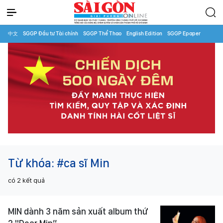
中文
SGGP Đầu tư Tài chính
SGGP Thể Thao
English Edition
SGGP Epaper
Từ khóa:
#ca sĩ Min
có
2
kết quả
MIN dành 3 năm sản xuất album thứ