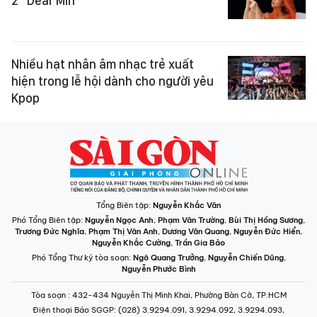
2 "Dear Min”
Nhiều hạt nhân âm nhạc trẻ xuất
hiện trong lễ hội dành cho người yêu
Kpop
Tổng Biên tập:
Nguyễn Khắc Văn
Phó Tổng Biên tập:
Nguyễn Ngọc Anh
,
Phạm Văn Trường
,
Bùi Thị Hồng Sương
,
Trương Đức Nghĩa
,
Phạm Thị Vân Anh
,
Dương Văn Quang
,
Nguyễn Đức Hiển
,
Nguyễn Khắc Cường
,
Trần Gia Bảo
Phó Tổng Thư ký tòa soạn:
Ngô Quang Trưởng
,
Nguyễn Chiến Dũng
,
Nguyễn Phước Bình
Tòa soạn
: 432-434 Nguyễn Thị Minh Khai, Phường Bàn Cờ, TP.HCM
Điện thoại Báo SGGP
: (028) 3.9294.091, 3.9294.092, 3.9294.093,