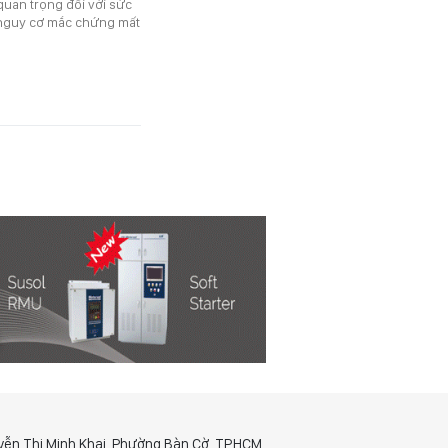
 quan trọng đối với sức
ó nguy cơ mắc chứng mất
yễn Thị Minh Khai, Phường Bàn Cờ, TP.HCM