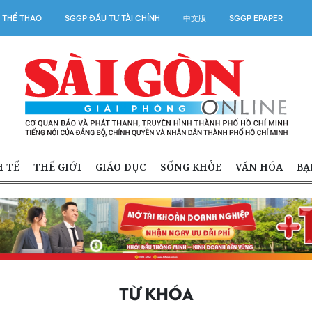
 THỂ THAO
SGGP ĐẦU TƯ TÀI CHÍNH
中文版
SGGP EPAPER
H TẾ
THẾ GIỚI
GIÁO DỤC
SỐNG KHỎE
VĂN HÓA
BẠ
TỪ KHÓA