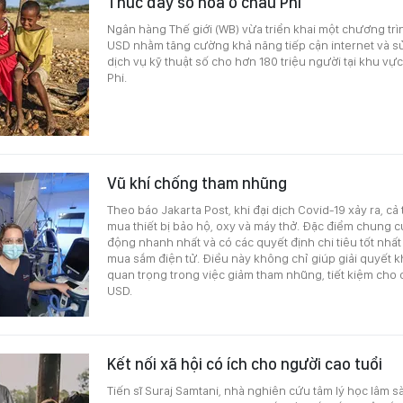
Thúc đẩy số hóa ở châu Phi
Ngân hàng Thế giới (WB) vừa triển khai một chương trình
USD nhằm tăng cường khả năng tiếp cận internet và s
dịch vụ kỹ thuật số cho hơn 180 triệu người tại khu v
Phi.
Vũ khí chống tham nhũng
Theo báo Jakarta Post, khi đại dịch Covid-19 xảy ra, cả
mua thiết bị bảo hộ, oxy và máy thở. Đặc điểm chung 
động nhanh nhất và có các quyết định chi tiêu tốt nhất
mua sắm điện tử. Điều này không chỉ giúp giải quyết 
quan trọng trong việc giảm tham nhũng, tiết kiệm cho 
USD.
Kết nối xã hội có ích cho người cao tuổi
Tiến sĩ Suraj Samtani, nhà nghiên cứu tâm lý học lâm 