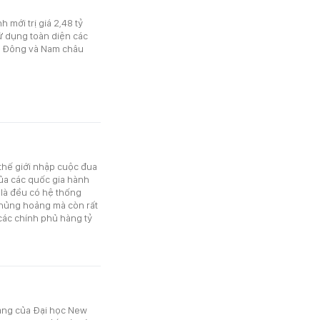
 mới trị giá 2,48 tỷ
ử dụng toàn diện các
ực Đông và Nam châu
 thế giới nhập cuộc đua
của các quốc gia hành
 là đều có hệ thống
khủng hoảng mà còn rất
các chính phủ hàng tỷ
sàng của Đại học New