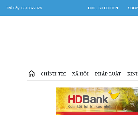
Thứ Bảy, 08/08/2026
ENGLISH EDITION
SGGP
CHÍNH TRỊ
XÃ HỘI
PHÁP LUẬT
KIN