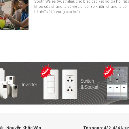
South Wales (Australia), cho biết, các kết nối xã hội rất
khỏe của chúng ta và việc bị cô lập khiến chúng ta c
trí nhớ và tử vong cao hơn.
tập:
Nguyễn Khắc Văn
Tòa soạn
: 432-434 Ngu