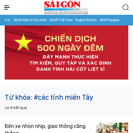
中文
SGGP Đầu tư Tài chính
SGGP Thể Thao
English Edition
SGGP Epaper
Từ khóa:
#các tỉnh miền Tây
có
4
kết quả
Bến xe nhộn nhịp, giao thông căng