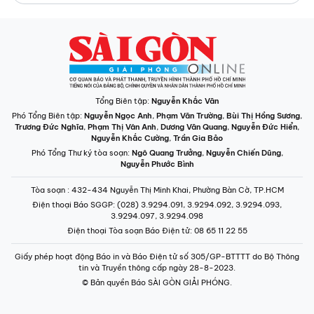
Tổng Biên tập:
Nguyễn Khắc Văn
Phó Tổng Biên tập:
Nguyễn Ngọc Anh
,
Phạm Văn Trường
,
Bùi Thị Hồng Sương
,
Trương Đức Nghĩa
,
Phạm Thị Vân Anh
,
Dương Văn Quang
,
Nguyễn Đức Hiển
,
Nguyễn Khắc Cường
,
Trần Gia Bảo
Phó Tổng Thư ký tòa soạn:
Ngô Quang Trưởng
,
Nguyễn Chiến Dũng
,
Nguyễn Phước Bình
Tòa soạn
: 432-434 Nguyễn Thị Minh Khai, Phường Bàn Cờ, TP.HCM
Điện thoại Báo SGGP
: (028) 3.9294.091, 3.9294.092, 3.9294.093,
3.9294.097, 3.9294.098
Điện thoại Tòa soạn Báo Điện tử
: 08 65 11 22 55
Giấy phép hoạt động Báo in và Báo Điện tử số 305/GP-BTTTT do Bộ Thông
tin và Truyền thông cấp ngày 28-8-2023.
© Bản quyền Báo SÀI GÒN GIẢI PHÓNG.