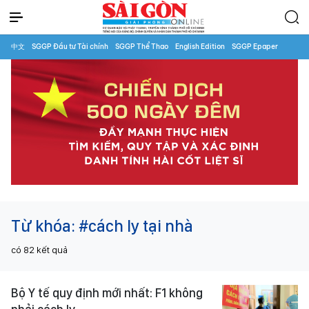
中文
SGGP Đầu tư Tài chính
SGGP Thể Thao
English Edition
SGGP Epaper
Từ khóa:
#cách ly tại nhà
có
82
kết quả
Bộ Y tế quy định mới nhất: F1 không