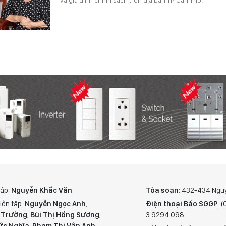
tập:
Nguyễn Khắc Văn
Tòa soạn
: 432-434 Ngu
iên tập:
Nguyễn Ngọc Anh
,
Điện thoại Báo SGGP
: 
 Trường
,
Bùi Thị Hồng Sương
,
3.9294.098
ức Nghĩa
,
Phạm Thị Vân Anh
,