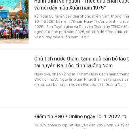
Hành trình về nguồn “Theo dấu chân cuộc
và nổi dậy mùa Xuân năm 1975”
Kỷ niệm 50 năm Ngày Giải phóng miền Nam, thống nhất
30-4-2025), kỷ niệm 78 năm Ngày Thương binh - Liệt sĩ
2025), Ban Tuyên giáo và Dân vận Thành ủy TPHCM tổ
nghệ sĩ thành phố năm 2025, với chủ đề “Theo dấu ch
và nổi dậy mùa
X
uân năm 1975”.
Chủ tịch nước thăm, tặng quà cán bộ lão
tại huyện Đại Lộc, tỉnh Quảng Nam
Ngày 2-9, nhân kỷ niệm 77 năm Ngày Cách mạng tháng
Chủ tịch nước Nguyễn Xuân Phúc thăm và tặng quà cán
mạng, cán bộ hưu trí huyện Đại Lộc, tỉnh Quảng Nam.
Điểm tin SGGP Online ngày 10-1-2022
TPHCM chăm lo dịp Tết Nguyên đán 2022 hơn 901 tỷ đồ