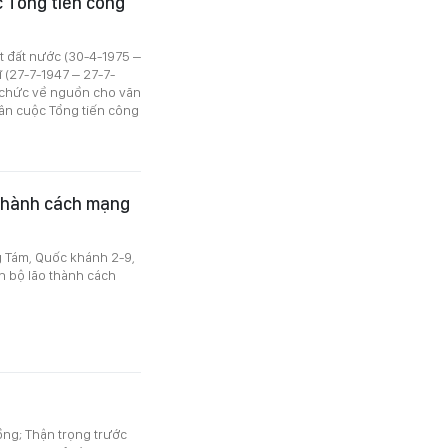
 Tổng tiến công
 đất nước (30-4-1975 –
 (27-7-1947 – 27-7-
 chức về nguồn cho văn
ân cuộc Tổng tiến công
 thành cách mạng
 Tám, Quốc khánh 2-9,
 bộ lão thành cách
ng; Thận trọng trước