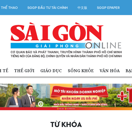
 THỂ THAO
SGGP ĐẦU TƯ TÀI CHÍNH
中文版
SGGP EPAPER
H TẾ
THẾ GIỚI
GIÁO DỤC
SỐNG KHỎE
VĂN HÓA
BẠ
TỪ KHÓA