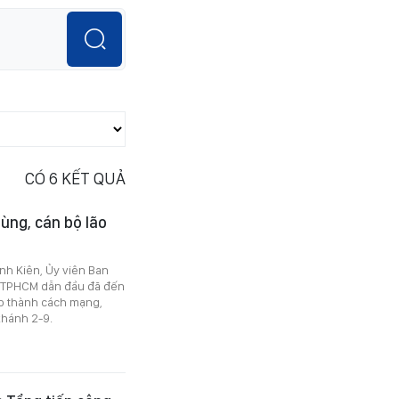
CÓ
6
KẾT QUẢ
ùng, cán bộ lão
nh Kiên, Ủy viên Ban
 TPHCM dẫn đầu đã đến
ão thành cách mạng,
hánh 2-9.