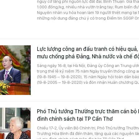
nguy cơ lãng phí nguồn lực đất đai; Bình Thuận: Giá th
1.000 đồng/kg, nhiều nhà vườn trắng tay; Rum biển đư
Nguyên nhân vụ hỏa hoạn làm 19 người thiệt mạng tại 
những nội dung đáng chú ý có trong Điểm tin SGGP On
Lực lượng công an đấu tranh có hiệu quả,
mưu chống phá Đảng, Nhà nước và chế đ
Sáng ngày 16-8, tại Hà Nội, Đảng ủy Công an Trung ư
trọng thể lễ kỷ niệm 75 năm Ngày truyền thống công 
(19-8-1945 – 19-8-2020), 15 năm Ngày hội toàn dân bả
(19-8-2005 – 19-8-2020) và đón nhận Huân chương Q
Phó Thủ tướng Thường trực thăm cán bộ l
đình chính sách tại TP Cần Thơ
Chiều 17-2, Ủy viên Bộ Chính trị, Phó Thủ tướng Thườ
Trương Hòa Bình đã đến thăm, tặng quà các nguyên l
và gia đình chính sách trên địa bàn TP Cần Thơ.