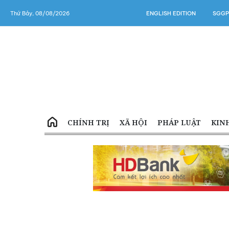
Thứ Bảy, 08/08/2026
ENGLISH EDITION
SGGP
CHÍNH TRỊ
XÃ HỘI
PHÁP LUẬT
KIN