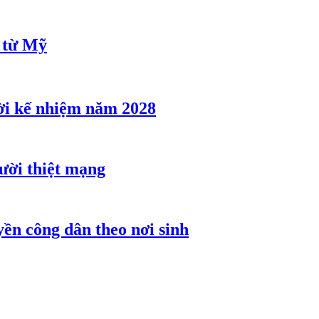
u từ Mỹ
ời kế nhiệm năm 2028
gười thiệt mạng
ền công dân theo nơi sinh