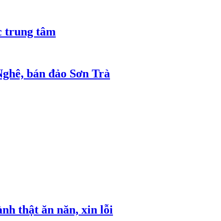
 trung tâm
 Nghê, bán đảo Sơn Trà
h thật ăn năn, xin lỗi