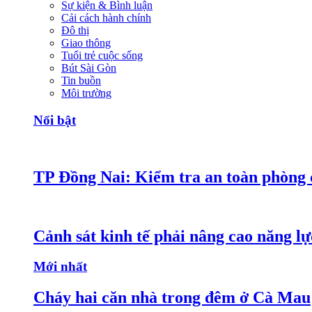
Sự kiện & Bình luận
Cải cách hành chính
Đô thị
Giao thông
Tuổi trẻ cuộc sống
Bút Sài Gòn
Tin buồn
Môi trường
Nổi bật
TP Đồng Nai: Kiểm tra an toàn phòng c
Cảnh sát kinh tế phải nâng cao năng lực
Mới nhất
Cháy hai căn nhà trong đêm ở Cà Mau