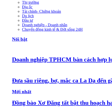
Thị trường
Địa ốc
Tài chính- Chứng khoán
Du lịch
Đầu tư
Doanh nghiệp - Doanh nhân
Chuyển động kinh tế & Đời sống 24H
Nổi bật
Doanh nghiệp TPHCM bàn cách hợp lực
Đưa sầu riêng, bơ, mắc ca La Dạ đến g
Mới nhất
Đồng bào Xơ Đăng tất bật thu hoạch h