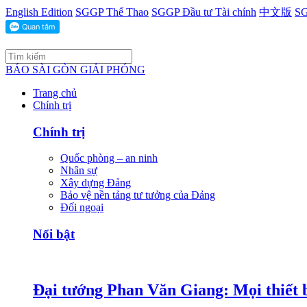
English Edition
SGGP Thể Thao
SGGP Đầu tư Tài chính
中文版
SG
BÁO SÀI GÒN GIẢI PHÓNG
Trang chủ
Chính trị
Chính trị
Quốc phòng – an ninh
Nhân sự
Xây dựng Đảng
Bảo vệ nền tảng tư tưởng của Đảng
Đối ngoại
Nổi bật
Đại tướng Phan Văn Giang: Mọi thiết b