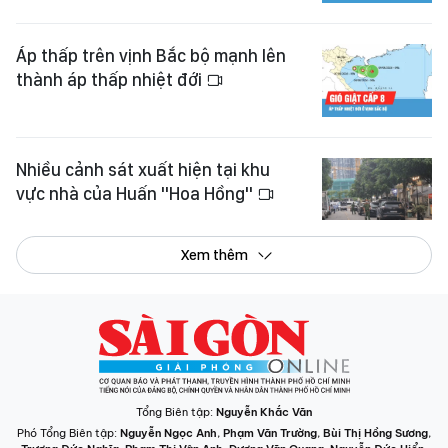
Áp thấp trên vịnh Bắc bộ mạnh lên
thành áp thấp nhiệt đới
Nhiều cảnh sát xuất hiện tại khu
vực nhà của Huấn "Hoa Hồng"
Xem thêm
Tổng Biên tập:
Nguyễn Khắc Văn
Phó Tổng Biên tập:
Nguyễn Ngọc Anh
,
Phạm Văn Trường
,
Bùi Thị Hồng Sương
,