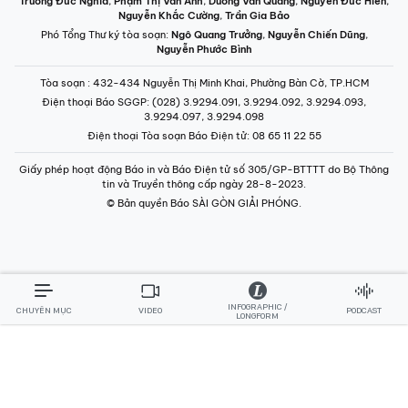
Trương Đức Nghĩa
,
Phạm Thị Vân Anh
,
Dương Văn Quang
,
Nguyễn Đức Hiển
,
Nguyễn Khắc Cường
,
Trần Gia Bảo
Phó Tổng Thư ký tòa soạn:
Ngô Quang Trưởng
,
Nguyễn Chiến Dũng
,
Nguyễn Phước Bình
Tòa soạn
: 432-434 Nguyễn Thị Minh Khai, Phường Bàn Cờ, TP.HCM
Điện thoại Báo SGGP
: (028) 3.9294.091, 3.9294.092, 3.9294.093,
3.9294.097, 3.9294.098
Điện thoại Tòa soạn Báo Điện tử
: 08 65 11 22 55
Giấy phép hoạt động Báo in và Báo Điện tử số 305/GP-BTTTT do Bộ Thông
tin và Truyền thông cấp ngày 28-8-2023.
© Bản quyền Báo SÀI GÒN GIẢI PHÓNG.
INFOGRAPHIC /
CHUYÊN MỤC
VIDEO
PODCAST
LONGFORM