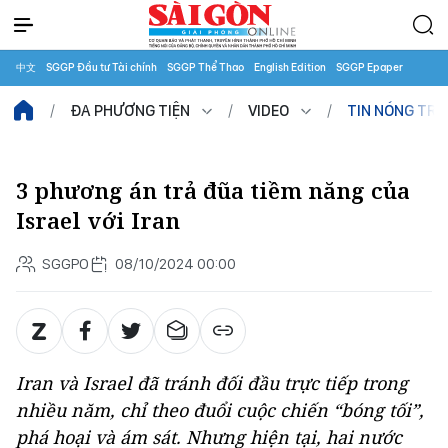
中文
SGGP Đầu tư Tài chính
SGGP Thể Thao
English Edition
SGGP Epaper
ĐA PHƯƠNG TIỆN
VIDEO
TIN NÓNG TR
3 phương án trả đũa tiềm năng của
Israel với Iran
SGGPO
08/10/2024 00:00
Iran và Israel đã tránh đối đầu trực tiếp trong
nhiều năm, chỉ theo đuổi cuộc chiến “bóng tối”,
phá hoại và ám sát. Nhưng hiện tại, hai nước