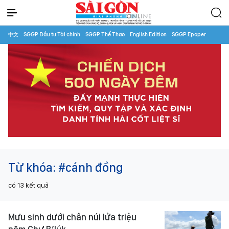
中文
SGGP Đầu tư Tài chính
SGGP Thể Thao
English Edition
SGGP Epaper
Từ khóa:
#cánh đồng
có
13
kết quả
Mưu sinh dưới chân núi lửa triệu