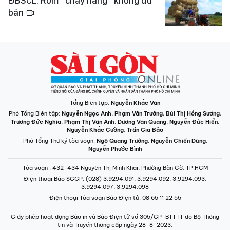
ĐBSCL: Rơm “cháy hàng” không đủ
bán
Tổng Biên tập:
Nguyễn Khắc Văn
Phó Tổng Biên tập:
Nguyễn Ngọc Anh
,
Phạm Văn Trường
,
Bùi Thị Hồng Sương
,
Trương Đức Nghĩa
,
Phạm Thị Vân Anh
,
Dương Văn Quang
,
Nguyễn Đức Hiển
,
Nguyễn Khắc Cường
,
Trần Gia Bảo
Phó Tổng Thư ký tòa soạn:
Ngô Quang Trưởng
,
Nguyễn Chiến Dũng
,
Nguyễn Phước Bình
Tòa soạn
: 432-434 Nguyễn Thị Minh Khai, Phường Bàn Cờ, TP.HCM
Điện thoại Báo SGGP
: (028) 3.9294.091, 3.9294.092, 3.9294.093,
3.9294.097, 3.9294.098
Điện thoại Tòa soạn Báo Điện tử
: 08 65 11 22 55
Giấy phép hoạt động Báo in và Báo Điện tử số 305/GP-BTTTT do Bộ Thông
tin và Truyền thông cấp ngày 28-8-2023.