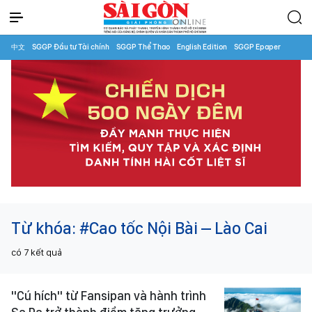
中文
SGGP Đầu tư Tài chính
SGGP Thể Thao
English Edition
SGGP Epaper
Từ khóa:
#Cao tốc Nội Bài – Lào Cai
có
7
kết quả
"Cú hích" từ Fansipan và hành trình