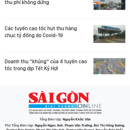
thu phí không dừng
Các tuyến cao tốc hụt thu hàng
chục tỷ đồng do Covid-19
Doanh thu “khủng” của 4 tuyến cao
tốc trong dịp Tết Kỷ Hợi
Tổng Biên tập:
Nguyễn Khắc Văn
Phó Tổng Biên tập:
Nguyễn Ngọc Anh
,
Phạm Văn Trường
,
Bùi Thị Hồng Sương
,