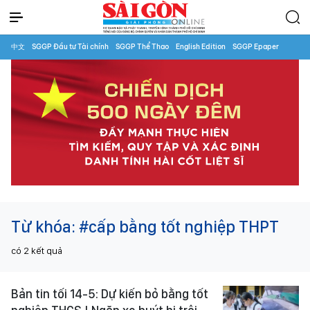
中文
SGGP Đầu tư Tài chính
SGGP Thể Thao
English Edition
SGGP Epaper
Từ khóa:
#cấp bằng tốt nghiệp THPT
có
2
kết quả
Bản tin tối 14-5: Dự kiến bỏ bằng tốt