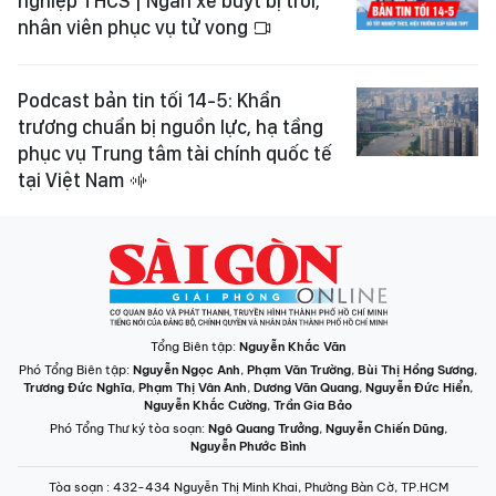
nghiệp THCS | Ngăn xe buýt bị trôi,
nhân viên phục vụ tử vong
Podcast bản tin tối 14-5: Khẩn
trương chuẩn bị nguồn lực, hạ tầng
phục vụ Trung tâm tài chính quốc tế
tại Việt Nam
Tổng Biên tập:
Nguyễn Khắc Văn
Phó Tổng Biên tập:
Nguyễn Ngọc Anh
,
Phạm Văn Trường
,
Bùi Thị Hồng Sương
,
Trương Đức Nghĩa
,
Phạm Thị Vân Anh
,
Dương Văn Quang
,
Nguyễn Đức Hiển
,
Nguyễn Khắc Cường
,
Trần Gia Bảo
Phó Tổng Thư ký tòa soạn:
Ngô Quang Trưởng
,
Nguyễn Chiến Dũng
,
Nguyễn Phước Bình
Tòa soạn
: 432-434 Nguyễn Thị Minh Khai, Phường Bàn Cờ, TP.HCM