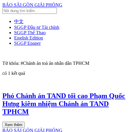
BÁO SÀI GÒN GIẢI PHÓNG
中文
SGGP Đầu tư Tài chính
SGGP Thể Thao
English Edition
SGGP Epaper
Từ khóa:
#Chánh án toà án nhân dân TPHCM
có
1
kết quả
Phó Chánh án TAND tối cao Phạm Quốc
Hưng kiêm nhiệm Chánh án TAND
TPHCM
Xem thêm
BÁO SÀI GÒN GIẢI PHÓNG