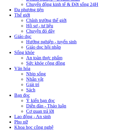
Chuyển động kinh tế & Đời sống 24H
Đa phương tiện
Thế giới
Chính trường thế giới
Hồ sơ - tư liệu
Chuyện đó đây
Giáo dục
Hướng nghiệp - tuyển sinh
Giáo dục hội nhập
Sống khỏe
An toàn thực phẩm
Sức khỏe cộng đồng
Văn hóa
Nhịp sống
Nhân vật
Giải trí
Sách
Bạn đọc
Ý kiến bạn đọc
Diễn đàn - Thảo luận
Cơ quan trả lời
Lao động - An sinh
Phụ nữ
Khoa học công nghệ