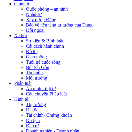
Chính trị
Quốc phòng – an ninh
Nhân sự
Xây dựng Đảng
Bảo vệ nền tảng tư tưởng của Đảng
Đối ngoại
Xã hội
Sự kiện & Bình luận
Cải cách hành chính
Đô thị
Giao thông
Tuổi trẻ cuộc sống
Bút Sài Gòn
Tin buồn
Môi trường
Pháp luật
An ninh - trật tự
Câu chuyện Pháp luật
Kinh tế
Thị trường
Địa ốc
Tài chính- Chứng khoán
Du lịch
Đầu tư
Doanh nghiệp - Doanh nhân