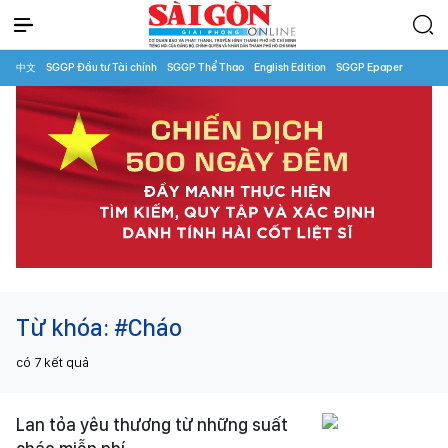
中文
SGGP Đầu tư Tài chính
SGGP Thể Thao
English Edition
SGGP Epaper
Từ khóa:
#Cháo
có
7
kết quả
Lan tỏa yêu thương từ những suất