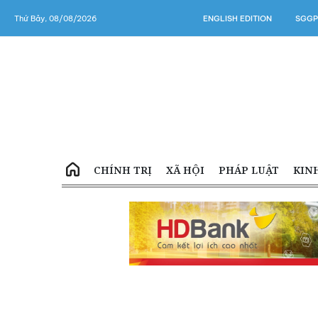
Thứ Bảy, 08/08/2026
ENGLISH EDITION
SGGP
CHÍNH TRỊ
XÃ HỘI
PHÁP LUẬT
KIN