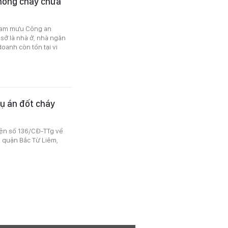
hòng cháy chữa
ham mưu Công an
sở là nhà ở, nhà ngăn
oanh còn tồn tại vi
vụ án đốt cháy
iện số 136/CĐ-TTg về
, quận Bắc Từ Liêm,