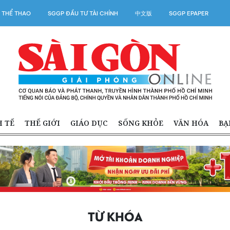
 THỂ THAO
SGGP ĐẦU TƯ TÀI CHÍNH
中文版
SGGP EPAPER
H TẾ
THẾ GIỚI
GIÁO DỤC
SỐNG KHỎE
VĂN HÓA
BẠ
TỪ KHÓA