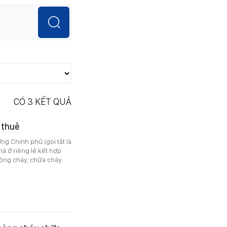
CÓ
3
KẾT QUẢ
 thuê
g Chính phủ (gọi tắt là
hà ở riêng lẻ kết hợp
hòng cháy, chữa cháy