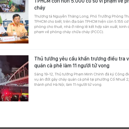
TPHCM còn hơn 5.000 cơ sở vi phạm về p
cháy
Thượng tá Nguyễn Thăng Long, Phó Trưởng Phòng T
TPHCM cho biết, trên địa bàn TPHCM hiện còn 5.155 cơ 
phòng cho thuê, nhà ở riêng lẻ kết hợp sản xuất, kinh d
phạm về phòng cháy chữa cháy (PCCC).
Thủ tướng yêu cầu khẩn trương điều tra 
quán cà phê làm 11 người tử vong
Sáng 19-12, Thủ tướng Phạm Minh Chính đã ký Công đ
vụ án đốt gây cháy quán cà phê tại phường Cổ Nhuế 2
thành phố Hà Nội, làm 11 người tử vong.