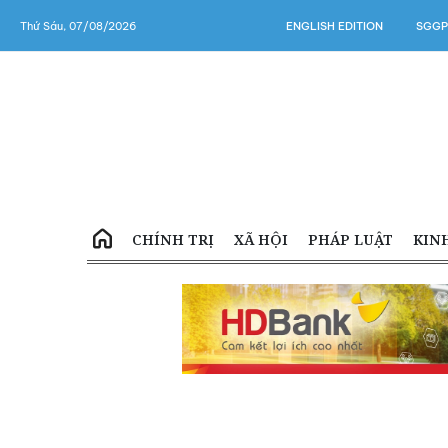
Thứ Sáu, 07/08/2026
ENGLISH EDITION
SGGP
CHÍNH TRỊ
XÃ HỘI
PHÁP LUẬT
KIN