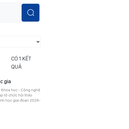
CÓ
1
KẾT
QUẢ
c gia
ộ Khoa học - Công nghệ
p tổ chức hội thảo
inh học giai đoạn 2026-