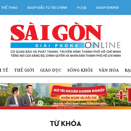
 THỂ THAO
SGGP ĐẦU TƯ TÀI CHÍNH
中文版
SGGP EPAPER
H TẾ
THẾ GIỚI
GIÁO DỤC
SỐNG KHỎE
VĂN HÓA
BẠ
TỪ KHÓA