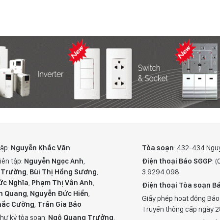
tập:
Nguyễn Khắc Văn
Tòa soạn
: 432-434 Ngu
iên tập:
Nguyễn Ngọc Anh
,
Điện thoại Báo SGGP
: 
 Trường
,
Bùi Thị Hồng Sương
,
3.9294.098
ức Nghĩa
,
Phạm Thị Vân Anh
,
Điện thoại Tòa soạn Bá
n Quang
,
Nguyễn Đức Hiển
,
Giấy phép hoạt động Báo
hắc Cường
,
Trần Gia Bảo
Truyền thông cấp ngày 
hư ký tòa soạn:
Ngô Quang Trưởng
,