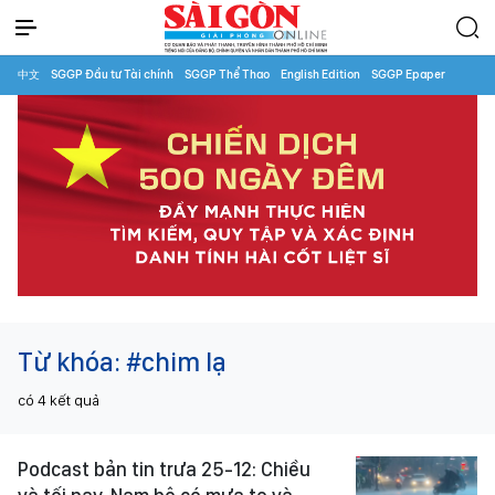
中文
SGGP Đầu tư Tài chính
SGGP Thể Thao
English Edition
SGGP Epaper
Từ khóa:
#chim lạ
có
4
kết quả
Podcast bản tin trưa 25-12: Chiều