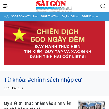
中文
SGGP Đầu tư Tài chính
SGGP Thể Thao
English Edition
SGGP Epaper
Từ khóa:
#chính sách nhập cư
có
18
kết quả
Mỹ siết thị thực nhắm vào sinh viên