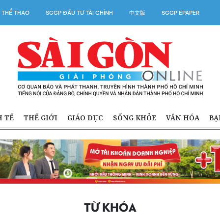
 THỂ THAO
SGGP ĐẦU TƯ TÀI CHÍNH
中文版
SGGP EPAPER
H TẾ
THẾ GIỚI
GIÁO DỤC
SỐNG KHỎE
VĂN HÓA
BẠ
TỪ KHÓA