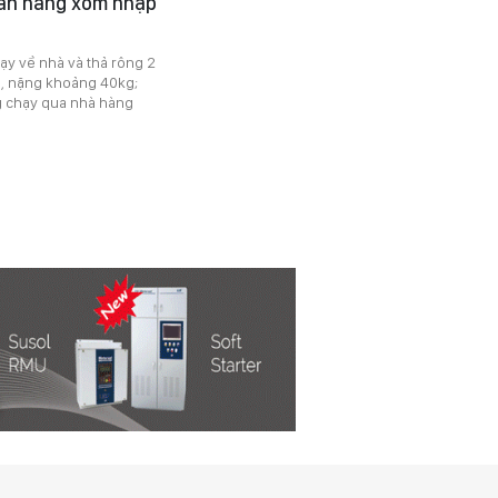
 cắn hàng xóm nhập
ạy về nhà và thả rông 2
m, nặng khoảng 40kg;
g chạy qua nhà hàng