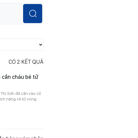
CÓ
2
KẾT QUẢ
e cắn cháu bé tử
 Thị Sơn đã cắn vào cổ
ích nặng và tử vong.