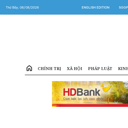
Thứ Bảy, 08/08/2026
ENGLISH EDITION
SGGP
CHÍNH TRỊ
XÃ HỘI
PHÁP LUẬT
KIN