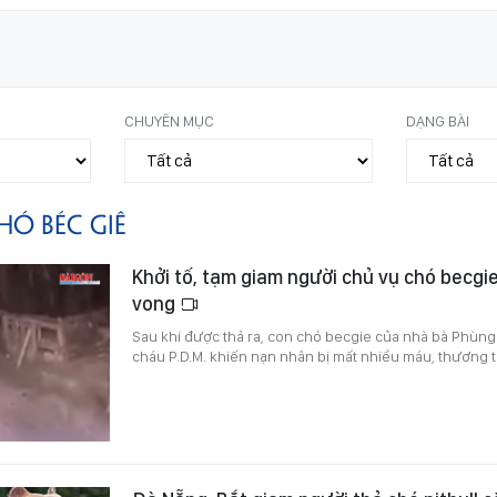
CHUYÊN MỤC
DẠNG BÀI
HÓ BÉC GIÊ
Khởi tố, tạm giam người chủ vụ chó becgi
vong
Sau khi được thả ra, con chó becgie của nhà bà Phùng
cháu P.D.M. khiến nạn nhân bị mất nhiều máu, thương t