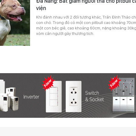
Đà Nẵng: Bắt giam người thả chó pitbull
viện
Khi đánh nhau với 2 đối tượng khác, Trần Đình Thảo ch
con chó. Trong đó có một con pitbull cao khoảng 70c
một con béc giê, cao khoảng 60cm, nặng khoảng 30k
xóm cắn người gây thương tích.