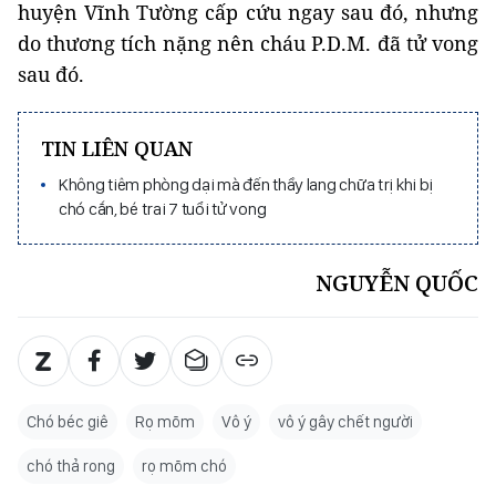
huyện Vĩnh Tường cấp cứu ngay sau đó, nhưng
do thương tích nặng nên cháu P.D.M. đã tử vong
sau đó.
TIN LIÊN QUAN
Không tiêm phòng dại mà đến thầy lang chữa trị khi bị
chó cắn, bé trai 7 tuổi tử vong
NGUYỄN QUỐC
Chó béc giê
Rọ mõm
Vô ý
vô ý gây chết người
chó thả rong
rọ mõm chó