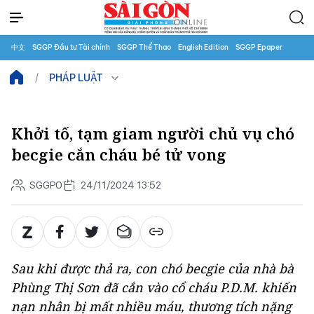
中文
SGGP Đầu tư Tài chính
SGGP Thể Thao
English Edition
SGGP Epaper
PHÁP LUẬT
Khởi tố, tạm giam người chủ vụ chó
becgie cắn cháu bé tử vong
SGGPO
24/11/2024 13:52
Sau khi được thả ra, con chó becgie của nhà bà
Phùng Thị Sơn đã cắn vào cổ cháu P.D.M. khiến
nạn nhân bị mất nhiều máu, thương tích nặng