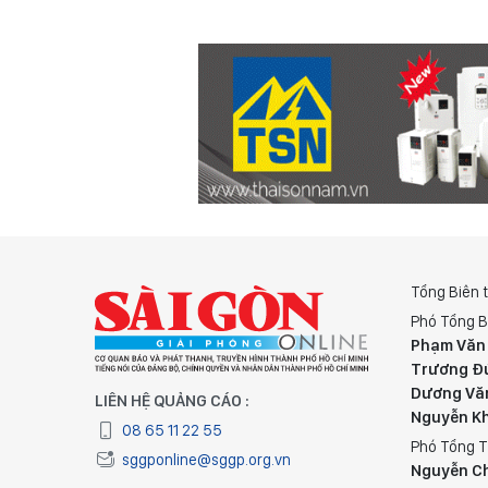
Tổng Biên 
Phó Tổng B
Phạm Văn
Trương Đ
Dương Vă
LIÊN HỆ QUẢNG CÁO :
Nguyễn K
08 65 11 22 55
Phó Tổng T
sggponline@sggp.org.vn
Nguyễn C