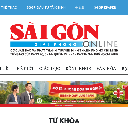
 THỂ THAO
SGGP ĐẦU TƯ TÀI CHÍNH
中文版
SGGP EPAPER
H TẾ
THẾ GIỚI
GIÁO DỤC
SỐNG KHỎE
VĂN HÓA
BẠ
TỪ KHÓA