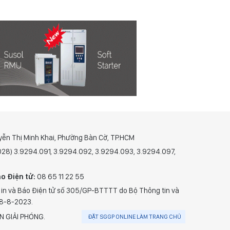
yễn Thị Minh Khai, Phường Bàn Cờ, TP.HCM
(028) 3.9294.091, 3.9294.092, 3.9294.093, 3.9294.097,
o Điện tử:
08 65 11 22 55
 in và Báo Điện tử số 305/GP-BTTTT do Bộ Thông tin và
28-8-2023.
N GIẢI PHÓNG.
ĐẶT SGGP ONLINE LÀM TRANG CHỦ