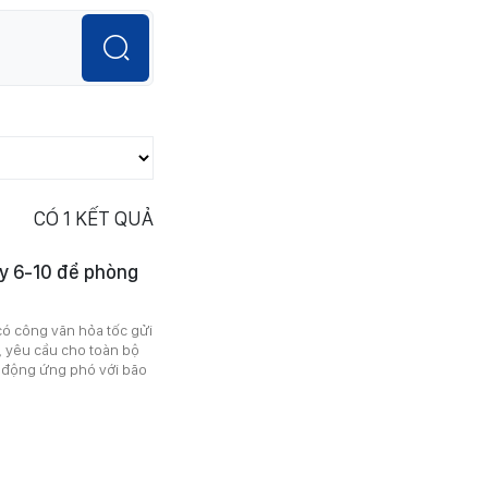
CÓ
1
KẾT QUẢ
ày 6-10 để phòng
có công văn hỏa tốc gửi
, yêu cầu cho toàn bộ
ủ động ứng phó với bão