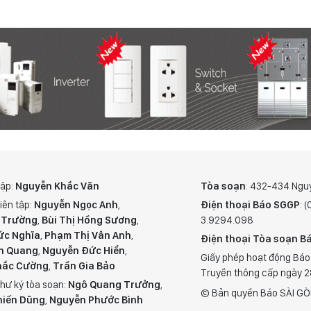
tập:
Nguyễn Khắc Văn
Tòa soạn
: 432-434 Ngu
iên tập:
Nguyễn Ngọc Anh
,
Điện thoại Báo SGGP
: 
 Trường
,
Bùi Thị Hồng Sương
,
3.9294.098
ức Nghĩa
,
Phạm Thị Vân Anh
,
Điện thoại Tòa soạn Bá
n Quang
,
Nguyễn Đức Hiển
,
Giấy phép hoạt động Báo
hắc Cường
,
Trần Gia Bảo
Truyền thông cấp ngày 
hư ký tòa soạn:
Ngô Quang Trưởng
,
© Bản quyền Báo SÀI GÒ
hiến Dũng
,
Nguyễn Phước Bình