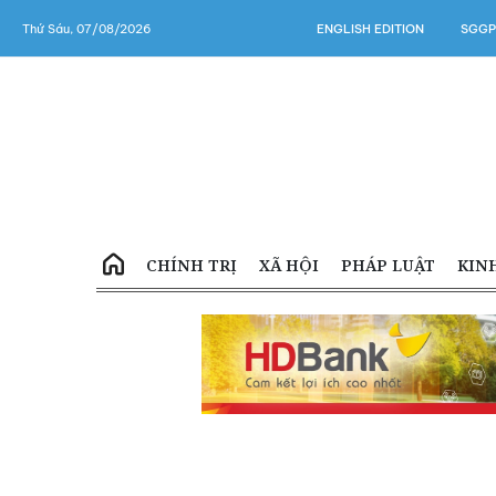
Thứ Sáu, 07/08/2026
ENGLISH EDITION
SGGP
CHÍNH TRỊ
XÃ HỘI
PHÁP LUẬT
KIN