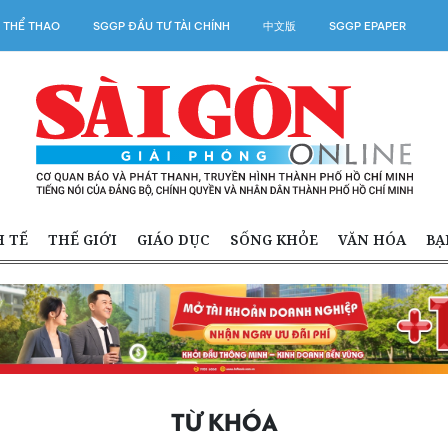
 THỂ THAO
SGGP ĐẦU TƯ TÀI CHÍNH
中文版
SGGP EPAPER
H TẾ
THẾ GIỚI
GIÁO DỤC
SỐNG KHỎE
VĂN HÓA
BẠ
TỪ KHÓA