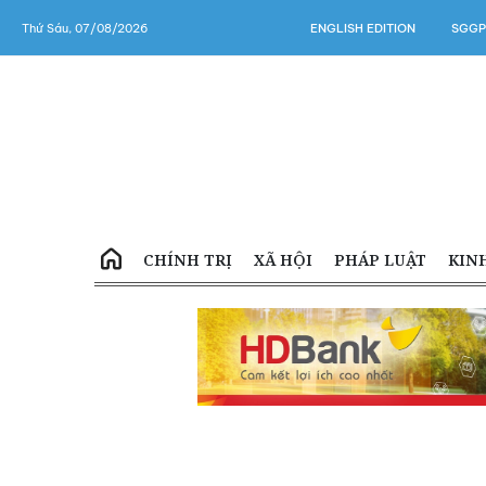
Thứ Sáu, 07/08/2026
ENGLISH EDITION
SGGP
CHÍNH TRỊ
XÃ HỘI
PHÁP LUẬT
KIN