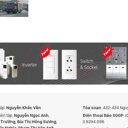
tập:
Nguyễn Khắc Văn
Tòa soạn
: 432-434 Ngu
iên tập:
Nguyễn Ngọc Anh
,
Điện thoại Báo SGGP
: 
 Trường
,
Bùi Thị Hồng Sương
,
3.9294.098
ức Nghĩa
,
Phạm Thị Vân Anh
,