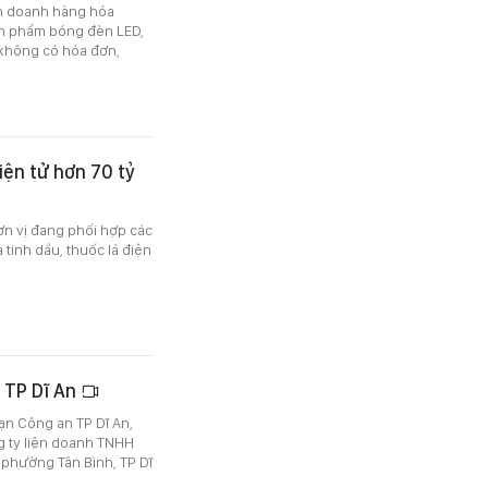
nh doanh hàng hóa
ản phẩm bóng đèn LED,
 không có hóa đơn,
iện tử hơn 70 tỷ
ơn vị đang phối hợp các
tinh dầu, thuốc lá điện
 TP Dĩ An
ạn Công an TP Dĩ An,
g ty liên doanh TNHH
phường Tân Bình, TP Dĩ