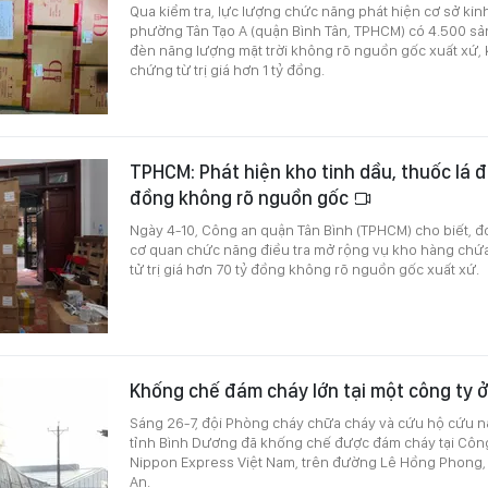
Qua kiểm tra, lực lượng chức năng phát hiện cơ sở ki
phường Tân Tạo A (quận Bình Tân, TPHCM) có 4.500 s
đèn năng lượng mặt trời không rõ nguồn gốc xuất xứ,
chứng từ trị giá hơn 1 tỷ đồng.
TPHCM: Phát hiện kho tinh dầu, thuốc lá đ
đồng không rõ nguồn gốc
Ngày 4-10, Công an quận Tân Bình (TPHCM) cho biết, đ
cơ quan chức năng điều tra mở rộng vụ kho hàng chứa 
tử trị giá hơn 70 tỷ đồng không rõ nguồn gốc xuất xứ.
Khống chế đám cháy lớn tại một công ty ở
Sáng 26-7, đội Phòng cháy chữa cháy và cứu hộ cứu n
tỉnh Bình Dương đã khống chế được đám cháy tại Côn
Nippon Express Việt Nam, trên đường Lê Hồng Phong, 
An.