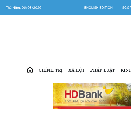
Thứ Năm, 06/08/2026
ENGLISH EDITION
SGGP
CHÍNH TRỊ
XÃ HỘI
PHÁP LUẬT
KIN