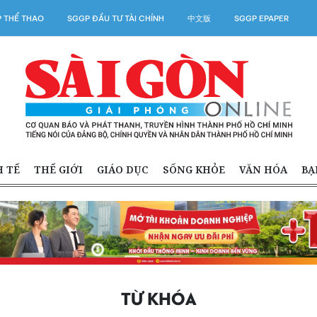
 THỂ THAO
SGGP ĐẦU TƯ TÀI CHÍNH
中文版
SGGP EPAPER
H TẾ
THẾ GIỚI
GIÁO DỤC
SỐNG KHỎE
VĂN HÓA
BẠ
TỪ KHÓA