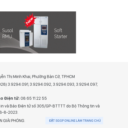
yễn Thị Minh Khai, Phường Bàn Cờ, TP.HCM
(028) 3.9294.091, 3.9294.092, 3.9294.093, 3.9294.097,
o Điện tử:
08 65 11 22 55
 in và Báo Điện tử số 305/GP-BTTTT do Bộ Thông tin và
28-8-2023.
N GIẢI PHÓNG.
ĐẶT SGGP ONLINE LÀM TRANG CHỦ