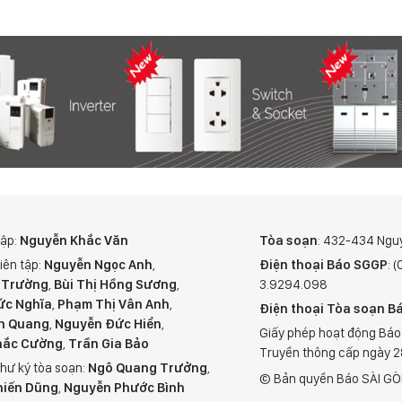
tập:
Nguyễn Khắc Văn
Tòa soạn
: 432-434 Ngu
iên tập:
Nguyễn Ngọc Anh
,
Điện thoại Báo SGGP
: 
 Trường
,
Bùi Thị Hồng Sương
,
3.9294.098
ức Nghĩa
,
Phạm Thị Vân Anh
,
Điện thoại Tòa soạn Bá
n Quang
,
Nguyễn Đức Hiển
,
Giấy phép hoạt động Báo
hắc Cường
,
Trần Gia Bảo
Truyền thông cấp ngày 
hư ký tòa soạn:
Ngô Quang Trưởng
,
© Bản quyền Báo SÀI GÒ
hiến Dũng
,
Nguyễn Phước Bình