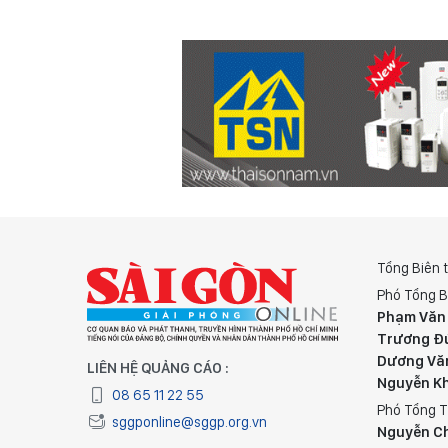
Tổng Biên 
Phó Tổng B
Phạm Văn
Trương Đ
Dương Vă
LIÊN HỆ QUẢNG CÁO :
Nguyễn K
08 65 11 22 55
Phó Tổng T
sggponline@sggp.org.vn
Nguyễn C