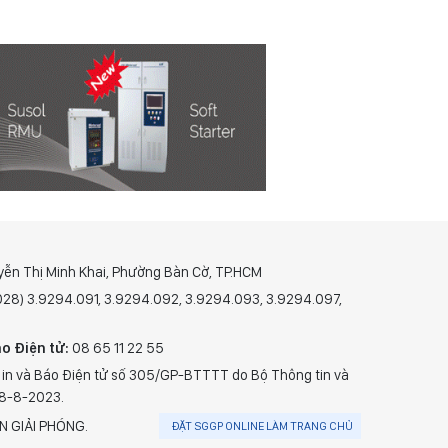
yễn Thị Minh Khai, Phường Bàn Cờ, TP.HCM
(028) 3.9294.091, 3.9294.092, 3.9294.093, 3.9294.097,
o Điện tử:
08 65 11 22 55
 in và Báo Điện tử số 305/GP-BTTTT do Bộ Thông tin và
28-8-2023.
N GIẢI PHÓNG.
ĐẶT SGGP ONLINE LÀM TRANG CHỦ