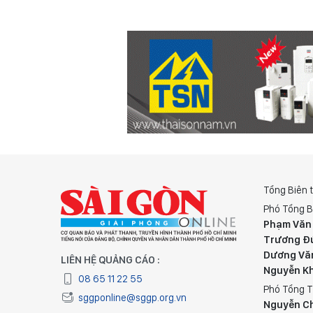
Tổng Biên 
Phó Tổng B
Phạm Văn
Trương Đ
Dương Vă
LIÊN HỆ QUẢNG CÁO :
Nguyễn K
08 65 11 22 55
Phó Tổng T
sggponline@sggp.org.vn
Nguyễn C