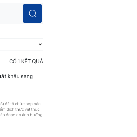
CÓ
1
KẾT QUẢ
xuất khẩu sang
IS) đã tổ chức họp báo
ểm dịch thực vật thúc
 gián đoạn do ảnh hưởng