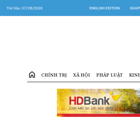
Thứ Sáu, 07/08/2026
ENGLISH EDITION
SGGP
CHÍNH TRỊ
XÃ HỘI
PHÁP LUẬT
KIN