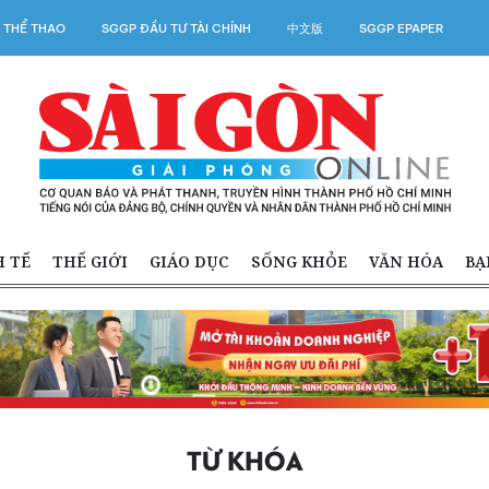
 THỂ THAO
SGGP ĐẦU TƯ TÀI CHÍNH
中文版
SGGP EPAPER
H TẾ
THẾ GIỚI
GIÁO DỤC
SỐNG KHỎE
VĂN HÓA
BẠ
TỪ KHÓA