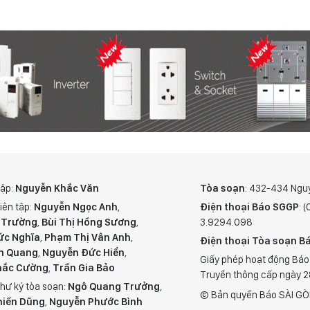
tập:
Nguyễn Khắc Văn
Tòa soạn
: 432-434 Ngu
iên tập:
Nguyễn Ngọc Anh
,
Điện thoại Báo SGGP
: 
 Trường
,
Bùi Thị Hồng Sương
,
3.9294.098
ức Nghĩa
,
Phạm Thị Vân Anh
,
Điện thoại Tòa soạn Bá
n Quang
,
Nguyễn Đức Hiển
,
Giấy phép hoạt động Báo
hắc Cường
,
Trần Gia Bảo
Truyền thông cấp ngày 
hư ký tòa soạn:
Ngô Quang Trưởng
,
© Bản quyền Báo SÀI GÒ
hiến Dũng
,
Nguyễn Phước Bình