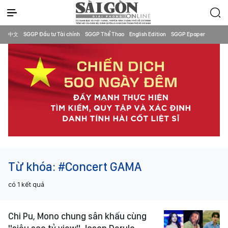
中文
SGGP Đầu tư Tài chính
SGGP Thể Thao
English Edition
SGGP Epaper
Từ khóa:
#Concert GAMA
có
1
kết quả
Chi Pu, Mono chung sân khấu cùng