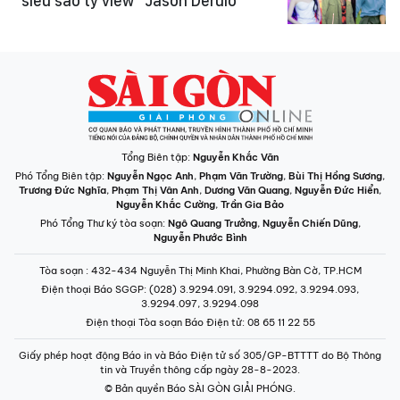
"siêu sao tỷ view" Jason Derulo
Tổng Biên tập:
Nguyễn Khắc Văn
Phó Tổng Biên tập:
Nguyễn Ngọc Anh
,
Phạm Văn Trường
,
Bùi Thị Hồng Sương
,
Trương Đức Nghĩa
,
Phạm Thị Vân Anh
,
Dương Văn Quang
,
Nguyễn Đức Hiển
,
Nguyễn Khắc Cường
,
Trần Gia Bảo
Phó Tổng Thư ký tòa soạn:
Ngô Quang Trưởng
,
Nguyễn Chiến Dũng
,
Nguyễn Phước Bình
Tòa soạn
: 432-434 Nguyễn Thị Minh Khai, Phường Bàn Cờ, TP.HCM
Điện thoại Báo SGGP
: (028) 3.9294.091, 3.9294.092, 3.9294.093,
3.9294.097, 3.9294.098
Điện thoại Tòa soạn Báo Điện tử
: 08 65 11 22 55
Giấy phép hoạt động Báo in và Báo Điện tử số 305/GP-BTTTT do Bộ Thông
tin và Truyền thông cấp ngày 28-8-2023.
© Bản quyền Báo SÀI GÒN GIẢI PHÓNG.