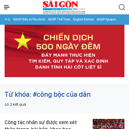
中文
SGGP Đầu tư Tài chính
SGGP Thể Thao
English Edition
SGGP Epaper
Từ khóa:
#công bộc của dân
có
2
kết quả
Công tác nhân sự được xem xét