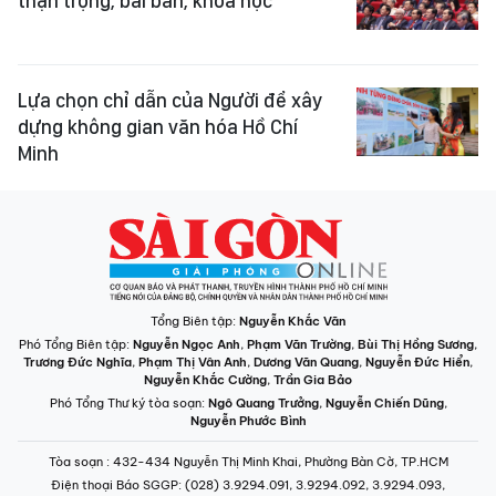
thận trọng, bài bản, khoa học
Lựa chọn chỉ dẫn của Người để xây
dựng không gian văn hóa Hồ Chí
Minh
Tổng Biên tập:
Nguyễn Khắc Văn
Phó Tổng Biên tập:
Nguyễn Ngọc Anh
,
Phạm Văn Trường
,
Bùi Thị Hồng Sương
,
Trương Đức Nghĩa
,
Phạm Thị Vân Anh
,
Dương Văn Quang
,
Nguyễn Đức Hiển
,
Nguyễn Khắc Cường
,
Trần Gia Bảo
Phó Tổng Thư ký tòa soạn:
Ngô Quang Trưởng
,
Nguyễn Chiến Dũng
,
Nguyễn Phước Bình
Tòa soạn
: 432-434 Nguyễn Thị Minh Khai, Phường Bàn Cờ, TP.HCM
Điện thoại Báo SGGP
: (028) 3.9294.091, 3.9294.092, 3.9294.093,