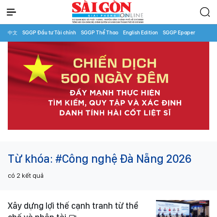
中文
SGGP Đầu tư Tài chính
SGGP Thể Thao
English Edition
SGGP Epaper
Từ khóa:
#Công nghệ Đà Nẵng 2026
có
2
kết quả
Xây dựng lợi thế cạnh tranh từ thể