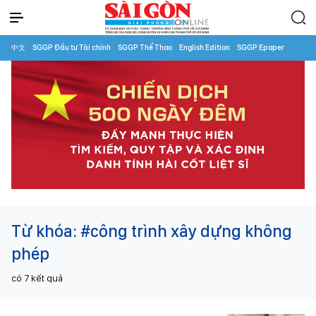
中文
SGGP Đầu tư Tài chính
SGGP Thể Thao
English Edition
SGGP Epaper
Từ khóa:
#công trình xây dựng không
phép
có
7
kết quả