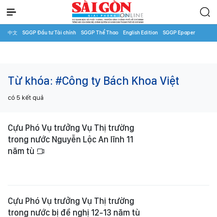
中文
SGGP Đầu tư Tài chính
SGGP Thể Thao
English Edition
SGGP Epaper
Từ khóa:
#Công ty Bách Khoa Việt
có
5
kết quả
Cựu Phó Vụ trưởng Vụ Thị trường
trong nước Nguyễn Lộc An lĩnh 11
năm tù
Cựu Phó Vụ trưởng Vụ Thị trường
trong nước bị đề nghị 12-13 năm tù