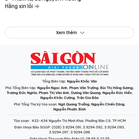
Hằng xin lỗi
Xem thêm
Tổng Biên tập:
Nguyễn Khắc Văn
Phó Tổng Biên tập:
Nguyễn Ngọc Anh
,
Phạm Văn Trường
,
Bùi Thị Hồng Sương
,
Trương Đức Nghĩa
,
Phạm Thị Vân Anh
,
Dương Văn Quang
,
Nguyễn Đức Hiển
,
Nguyễn Khắc Cường
,
Trần Gia Bảo
Phó Tổng Thư ký tòa soạn:
Ngô Quang Trưởng
,
Nguyễn Chiến Dũng
,
Nguyễn Phước Bình
Tòa soạn
: 432-434 Nguyễn Thị Minh Khai, Phường Bàn Cờ, TP.HCM
Điện thoại Báo SGGP
: (028) 3.9294.091, 3.9294.092, 3.9294.093,
3.9294.097, 3.9294.098
Điện thoại Tòa soạn Báo Điện tử
: 08 65 11 22 55