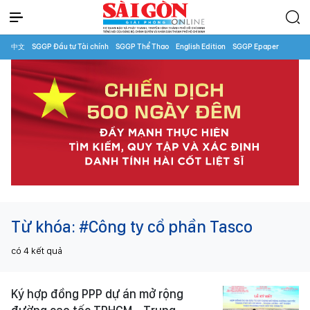
中文
SGGP Đầu tư Tài chính
SGGP Thể Thao
English Edition
SGGP Epaper
Từ khóa:
#Công ty cổ phần Tasco
có
4
kết quả
Ký hợp đồng PPP dự án mở rộng