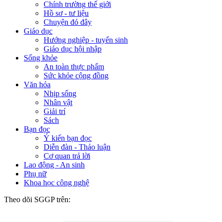
Chính trường thế giới
Hồ sơ - tư liệu
Chuyện đó đây
Giáo dục
Hướng nghiệp - tuyển sinh
Giáo dục hội nhập
Sống khỏe
An toàn thực phẩm
Sức khỏe cộng đồng
Văn hóa
Nhịp sống
Nhân vật
Giải trí
Sách
Bạn đọc
Ý kiến bạn đọc
Diễn đàn - Thảo luận
Cơ quan trả lời
Lao động - An sinh
Phụ nữ
Khoa học công nghệ
Theo dõi SGGP trên: