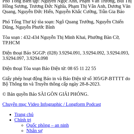
Phó Tổng Biên tập:
Nguyễn Ngọc Anh
,
Phạm Văn Trường
,
Bùi Thị
Hồng Sương
,
Trương Đức Nghĩa
,
Phạm Thị Vân Anh
,
Dương Văn
Quang
,
Nguyễn Đức Hiển
,
Nguyễn Khắc Cường
,
Trần Gia Bảo
Phó Tổng Thư ký tòa soạn:
Ngô Quang Trưởng
,
Nguyễn Chiến
Dũng
,
Nguyễn Phước Bình
Tòa soạn
: 432-434 Nguyễn Thị Minh Khai, Phường Bàn Cờ,
TP.HCM
Điện thoại Báo SGGP
: (028) 3.9294.091, 3.9294.092, 3.9294.093,
3.9294.097, 3.9294.098
Điện thoại Tòa soạn Báo Điện tử
: 08 65 11 22 55
Giấy phép hoạt động Báo in và Báo Điện tử số 305/GP-BTTTT do
Bộ Thông tin và Truyền thông cấp ngày 28-8-2023.
© Bản quyền Báo SÀI GÒN GIẢI PHÓNG.
Chuyên mục
Video
Infographic / Longform
Podcast
Trang chủ
Chính trị
Quốc phòng – an ninh
Nhân sự