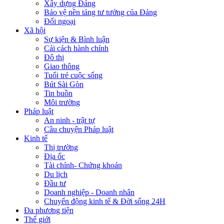
Xây dựng Đảng
Bảo vệ nền tảng tư tưởng của Đảng
Đối ngoại
Xã hội
Sự kiện & Bình luận
Cải cách hành chính
Đô thị
Giao thông
Tuổi trẻ cuộc sống
Bút Sài Gòn
Tin buồn
Môi trường
Pháp luật
An ninh - trật tự
Câu chuyện Pháp luật
Kinh tế
Thị trường
Địa ốc
Tài chính- Chứng khoán
Du lịch
Đầu tư
Doanh nghiệp - Doanh nhân
Chuyển động kinh tế & Đời sống 24H
Đa phương tiện
Thế giới