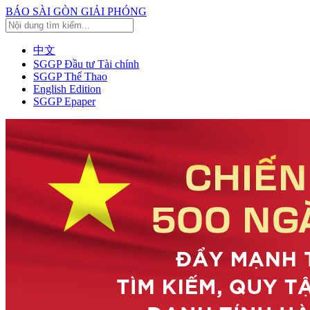
BÁO SÀI GÒN GIẢI PHÓNG
中文
SGGP Đầu tư Tài chính
SGGP Thể Thao
English Edition
SGGP Epaper