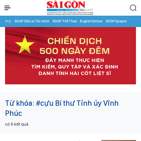
中文
SGGP Đầu tư Tài chính
SGGP Thể Thao
English Edition
SGGP Epaper
Từ khóa:
#cựu Bí thư Tỉnh ủy Vĩnh
Phúc
có
6
kết quả