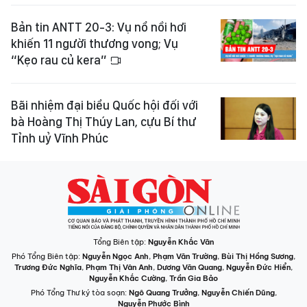
Bản tin ANTT 20-3: Vụ nổ nồi hơi
khiến 11 người thương vong; Vụ
“Kẹo rau củ kera”
Bãi nhiệm đại biểu Quốc hội đối với
bà Hoàng Thị Thúy Lan, cựu Bí thư
Tỉnh uỷ Vĩnh Phúc
Tổng Biên tập:
Nguyễn Khắc Văn
Phó Tổng Biên tập:
Nguyễn Ngọc Anh
,
Phạm Văn Trường
,
Bùi Thị Hồng Sương
,
Trương Đức Nghĩa
,
Phạm Thị Vân Anh
,
Dương Văn Quang
,
Nguyễn Đức Hiển
,
Nguyễn Khắc Cường
,
Trần Gia Bảo
Phó Tổng Thư ký tòa soạn:
Ngô Quang Trưởng
,
Nguyễn Chiến Dũng
,
Nguyễn Phước Bình