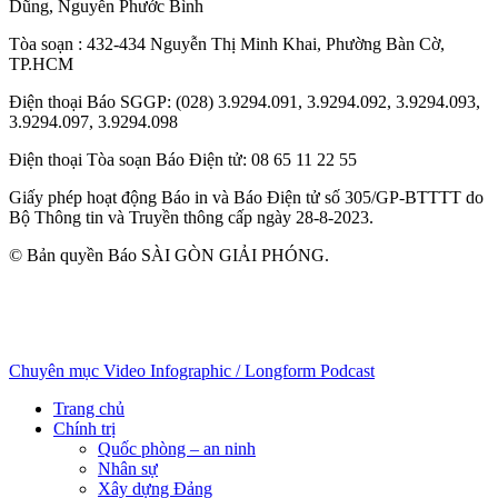
Dũng
,
Nguyễn Phước Bình
Tòa soạn
: 432-434 Nguyễn Thị Minh Khai, Phường Bàn Cờ,
TP.HCM
Điện thoại Báo SGGP
: (028) 3.9294.091, 3.9294.092, 3.9294.093,
3.9294.097, 3.9294.098
Điện thoại Tòa soạn Báo Điện tử
: 08 65 11 22 55
Giấy phép hoạt động Báo in và Báo Điện tử số 305/GP-BTTTT do
Bộ Thông tin và Truyền thông cấp ngày 28-8-2023.
© Bản quyền Báo SÀI GÒN GIẢI PHÓNG.
Chuyên mục
Video
Infographic / Longform
Podcast
Trang chủ
Chính trị
Quốc phòng – an ninh
Nhân sự
Xây dựng Đảng