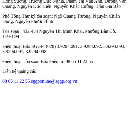
Hồng Sương
,
Trương Đức Nghĩa
,
Phạm Thị Vân Anh
,
Dương Văn
Quang
,
Nguyễn Đức Hiển
,
Nguyễn Khắc Cường
,
Trần Gia Bảo
Phó Tổng Thư ký tòa soạn:
Ngô Quang Trưởng
,
Nguyễn Chiến
Dũng
,
Nguyễn Phước Bình
Tòa soạn : 432-434 Nguyễn Thị Minh Khai, Phường Bàn Cờ,
TP.HCM
Điện thoại Báo SGGP: (028) 3.9294.091, 3.9294.092, 3.9294.093,
3.9294.097, 3.9294.098
Điện thoại Tòa soạn Báo Điện tử: 08 65 11 22 55
Liên hệ quảng cáo :
08 65 11 22 55
sggponline@sggp.org.vn