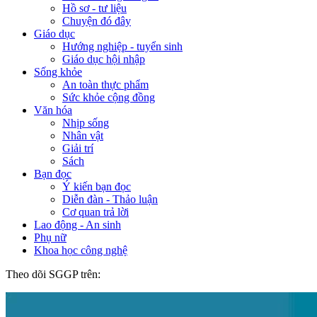
Hồ sơ - tư liệu
Chuyện đó đây
Giáo dục
Hướng nghiệp - tuyển sinh
Giáo dục hội nhập
Sống khỏe
An toàn thực phẩm
Sức khỏe cộng đồng
Văn hóa
Nhịp sống
Nhân vật
Giải trí
Sách
Bạn đọc
Ý kiến bạn đọc
Diễn đàn - Thảo luận
Cơ quan trả lời
Lao động - An sinh
Phụ nữ
Khoa học công nghệ
Theo dõi SGGP trên: