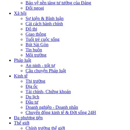
Bảo vệ nền tảng tư tưởng của Đảng
Đối ngoại
Xã hội
Sự kiện & Bình luận
Cải cách hành chính
Đô thị
Giao thông
Tuổi trẻ cuộc sống
Bút Sài Gòn
Tin buồn
Môi trường
Pháp luật
An ninh - trật tự
Câu chuyện Pháp luật
Kinh tế
Thị trường
Địa ốc
Tài chính- Chứng khoán
Du lịch
Đầu tư
Doanh nghiệp - Doanh nhân
Chuyển động kinh tế & Đời sống 24H
Đa phương tiện
Thế giới
Chính trường thế giới