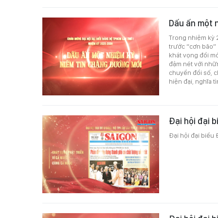
Dấu ấn một 
Trong nhiệm kỳ 
trước “cơn bão” d
khát vọng đổi m
đậm nét với nhữn
chuyển đổi số, c
hiện đại, nghĩa t
Đại hội đại 
Đại hội đại biểu