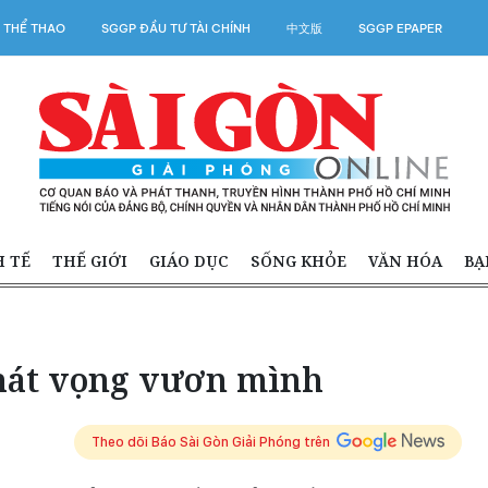
 THỂ THAO
SGGP ĐẦU TƯ TÀI CHÍNH
中文版
SGGP EPAPER
H TẾ
THẾ GIỚI
GIÁO DỤC
SỐNG KHỎE
VĂN HÓA
BẠ
hát vọng vươn mình
Theo dõi Báo Sài Gòn Giải Phóng trên