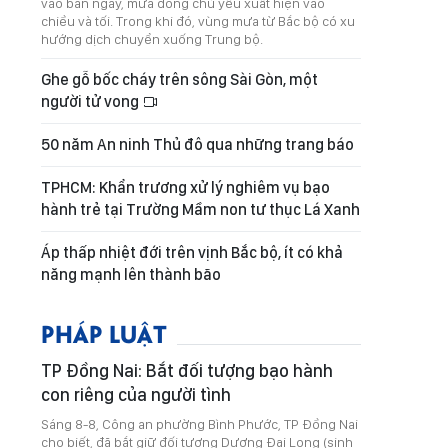
vào ban ngày, mưa dông chủ yếu xuất hiện vào
chiều và tối. Trong khi đó, vùng mưa từ Bắc bộ có xu
hướng dịch chuyển xuống Trung bộ.
Ghe gỗ bốc cháy trên sông Sài Gòn, một
người tử vong
50 năm An ninh Thủ đô qua những trang báo
TPHCM: Khẩn trương xử lý nghiêm vụ bạo
hành trẻ tại Trường Mầm non tư thục Lá Xanh
Áp thấp nhiệt đới trên vịnh Bắc bộ, ít có khả
năng mạnh lên thành bão
PHÁP LUẬT
TP Đồng Nai: Bắt đối tượng bạo hành
con riêng của người tình
Sáng 8-8, Công an phường Bình Phước, TP Đồng Nai
cho biết, đã bắt giữ đối tượng Dương Đại Long (sinh