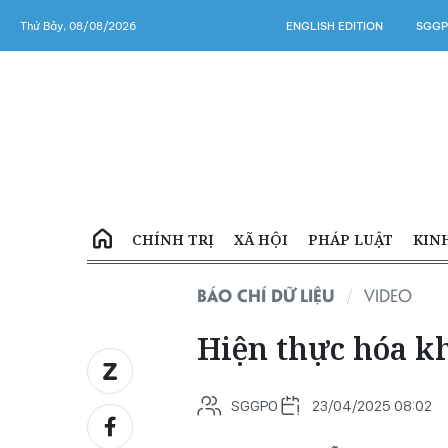
Thứ Bảy, 08/08/2026
ENGLISH EDITION
SGGP
CHÍNH TRỊ
XÃ HỘI
PHÁP LUẬT
KIN
BÁO CHÍ DỮ LIỆU
VIDEO
Hiện thực hóa k
SGGPO
23/04/2025 08:02