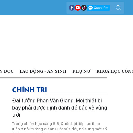
N ĐỌC
LAO ĐỘNG - AN SINH
PHỤ NỮ
KHOA HỌC CÔN
CHÍNH TRỊ
Đại tướng Phan Văn Giang: Mọi thiết bị
bay phải được định danh để bảo vệ vùng
trời
Trong phiên họp sáng 8-8, Quốc hội tiếp tục thảo
luận ở hội trường dự án Luật sửa đổi, bổ sung một số