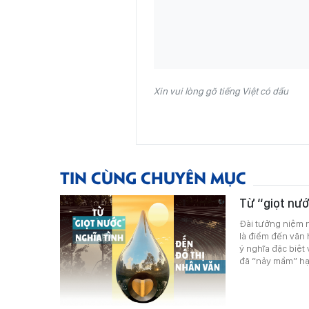
Xin vui lòng gõ tiếng Việt có dấu
TIN CÙNG CHUYÊN MỤC
Từ “giọt nướ
Đài tưởng niệm n
là điểm đến văn
ý nghĩa đặc biệt
đã “nảy mầm” h