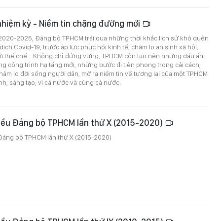
nhiệm kỳ - Niềm tin chặng đường mới
2020-2025, Đảng bộ TPHCM trải qua những thời khắc lịch sử khó quên
ịch Covid-19, trước áp lực phục hồi kinh tế, chăm lo an sinh xã hội,
ới thể chế… Không chỉ đứng vững, TPHCM còn tạo nên những dấu ấn
g công trình hạ tầng mới, những bước đi tiên phong trong cải cách,
hăm lo đời sống người dân, mở ra niềm tin về tương lai của một TPHCM
ình, sáng tạo, vì cả nước và cùng cả nước.
biểu Đảng bộ TPHCM lần thứ X (2015-2020)
 Đảng bộ TPHCM lần thứ X (2015-2020)