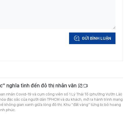
GỬI BÌNH LUẬN
c” nghĩa tình đến đô thị nhân văn
ạn nhân Covid-19 và cụm công viên số 1 Lý Thái Tổ (phường Vườn Lài)
 hóa đặc sắc của người dân TPHCM và du khách, mở ra hành trình mang
 về không gian xanh giữa lòng đô thị. Khu “đất vàng” từng bị bỏ hoang
ạnh phúc.