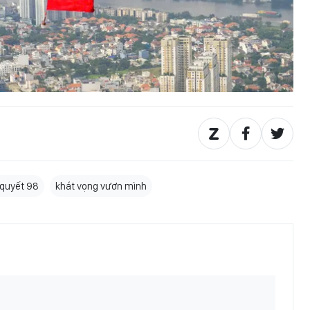
 quyết 98
khát vọng vươn mình