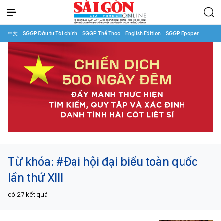
中文
SGGP Đầu tư Tài chính
SGGP Thể Thao
English Edition
SGGP Epaper
Từ khóa:
#Đại hội đại biểu toàn quốc
lần thứ XIII
có
27
kết quả