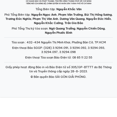
Tổng Biên tập:
Nguyễn Khắc Văn
Phó Tổng Biên tập:
Nguyễn Ngọc Anh
,
Phạm Văn Trường
,
Bùi Thị Hồng Sương
,
Trương Đức Nghĩa
,
Phạm Thị Vân Anh
,
Dương Văn Quang
,
Nguyễn Đức Hiển
,
Nguyễn Khắc Cường
,
Trần Gia Bảo
Phó Tổng Thư ký tòa soạn:
Ngô Quang Trưởng
,
Nguyễn Chiến Dũng
,
Nguyễn Phước Bình
Tòa soạn
: 432-434 Nguyễn Thị Minh Khai, Phường Bàn Cờ, TP.HCM
Điện thoại Báo SGGP
: (028) 3.9294.091, 3.9294.092, 3.9294.093,
3.9294.097, 3.9294.098
Điện thoại Tòa soạn Báo Điện tử
: 08 65 11 22 55
Giấy phép hoạt động Báo in và Báo Điện tử số 305/GP-BTTTT do Bộ Thông
tin và Truyền thông cấp ngày 28-8-2023.
© Bản quyền Báo SÀI GÒN GIẢI PHÓNG.