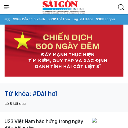
中文
SGGP Đầu tư Tài chính
SGGP Thể Thao
English Edition
SGGP Epaper
Từ khóa:
#Dài hơi
có
8
kết quả
U23 Việt Nam hào hứng trong ngày