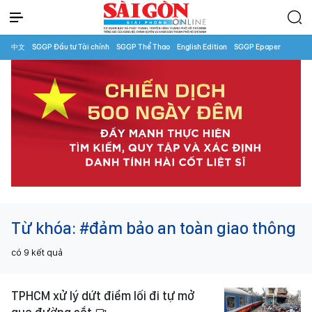
中文
SGGP Đầu tư Tài chính
SGGP Thể Thao
English Edition
SGGP Epaper
Từ khóa:
#đảm bảo an toàn giao thông
có
9
kết quả
TPHCM xử lý dứt điểm lối đi tự mở