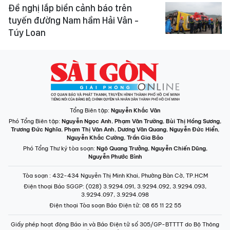
Đề nghị lắp biển cảnh báo trên
tuyến đường Nam hầm Hải Vân -
Túy Loan
Tổng Biên tập:
Nguyễn Khắc Văn
Phó Tổng Biên tập:
Nguyễn Ngọc Anh
,
Phạm Văn Trường
,
Bùi Thị Hồng Sương
,
Trương Đức Nghĩa
,
Phạm Thị Vân Anh
,
Dương Văn Quang
,
Nguyễn Đức Hiển
,
Nguyễn Khắc Cường
,
Trần Gia Bảo
Phó Tổng Thư ký tòa soạn:
Ngô Quang Trưởng
,
Nguyễn Chiến Dũng
,
Nguyễn Phước Bình
Tòa soạn
: 432-434 Nguyễn Thị Minh Khai, Phường Bàn Cờ, TP.HCM
Điện thoại Báo SGGP
: (028) 3.9294.091, 3.9294.092, 3.9294.093,
3.9294.097, 3.9294.098
Điện thoại Tòa soạn Báo Điện tử
: 08 65 11 22 55
Giấy phép hoạt động Báo in và Báo Điện tử số 305/GP-BTTTT do Bộ Thông