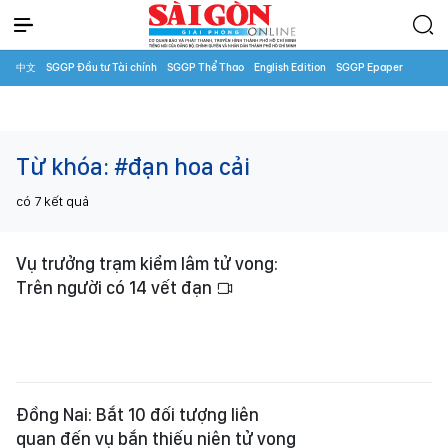
中文
SGGP Đầu tư Tài chính
SGGP Thể Thao
English Edition
SGGP Epaper
Từ khóa:
#đạn hoa cải
có
7
kết quả
Vụ trưởng trạm kiểm lâm tử vong:
Trên người có 14 vết đạn
Đồng Nai: Bắt 10 đối tượng liên
quan đến vụ bắn thiếu niên tử vong