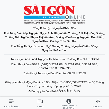
Tổng Biên tập:
Nguyễn Khắc Văn
Phó Tổng Biên tập:
Nguyễn Ngọc Anh
,
Phạm Văn Trường
,
Bùi Thị Hồng Sương
,
Trương Đức Nghĩa
,
Phạm Thị Vân Anh
,
Dương Văn Quang
,
Nguyễn Đức Hiển
,
Nguyễn Khắc Cường
,
Trần Gia Bảo
Phó Tổng Thư ký tòa soạn:
Ngô Quang Trưởng
,
Nguyễn Chiến Dũng
,
Nguyễn Phước Bình
Tòa soạn
: 432-434 Nguyễn Thị Minh Khai, Phường Bàn Cờ, TP.HCM
Điện thoại Báo SGGP
: (028) 3.9294.091, 3.9294.092, 3.9294.093,
3.9294.097, 3.9294.098
Điện thoại Tòa soạn Báo Điện tử
: 08 65 11 22 55
Giấy phép hoạt động Báo in và Báo Điện tử số 305/GP-BTTTT do Bộ Thông
tin và Truyền thông cấp ngày 28-8-2023.
© Bản quyền Báo SÀI GÒN GIẢI PHÓNG.
INFOGRAPHIC /
CHUYÊN MỤC
VIDEO
PODCAST
LONGFORM