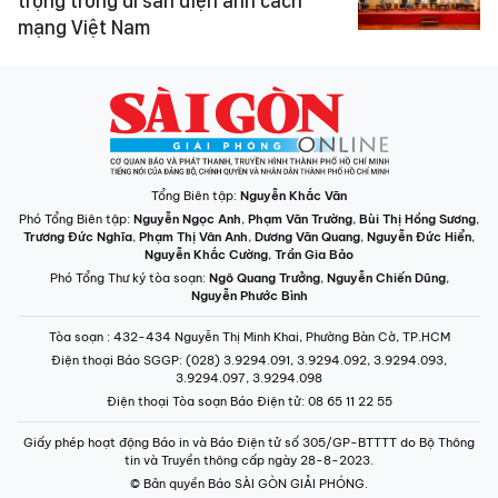
trọng trong di sản điện ảnh cách
mạng Việt Nam
Tổng Biên tập:
Nguyễn Khắc Văn
Phó Tổng Biên tập:
Nguyễn Ngọc Anh
,
Phạm Văn Trường
,
Bùi Thị Hồng Sương
,
Trương Đức Nghĩa
,
Phạm Thị Vân Anh
,
Dương Văn Quang
,
Nguyễn Đức Hiển
,
Nguyễn Khắc Cường
,
Trần Gia Bảo
Phó Tổng Thư ký tòa soạn:
Ngô Quang Trưởng
,
Nguyễn Chiến Dũng
,
Nguyễn Phước Bình
Tòa soạn
: 432-434 Nguyễn Thị Minh Khai, Phường Bàn Cờ, TP.HCM
Điện thoại Báo SGGP
: (028) 3.9294.091, 3.9294.092, 3.9294.093,
3.9294.097, 3.9294.098
Điện thoại Tòa soạn Báo Điện tử
: 08 65 11 22 55
Giấy phép hoạt động Báo in và Báo Điện tử số 305/GP-BTTTT do Bộ Thông
tin và Truyền thông cấp ngày 28-8-2023.
© Bản quyền Báo SÀI GÒN GIẢI PHÓNG.