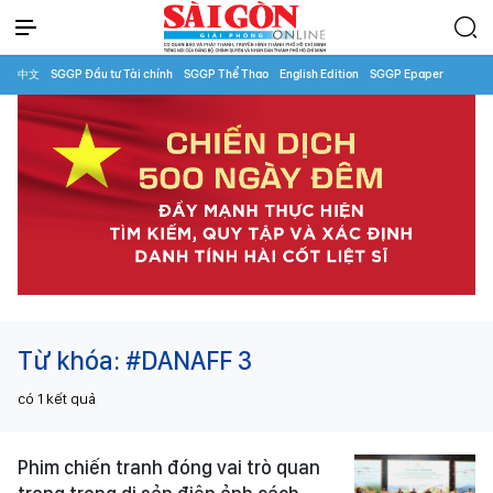
中文
SGGP Đầu tư Tài chính
SGGP Thể Thao
English Edition
SGGP Epaper
Từ khóa:
#DANAFF 3
có
1
kết quả
Phim chiến tranh đóng vai trò quan